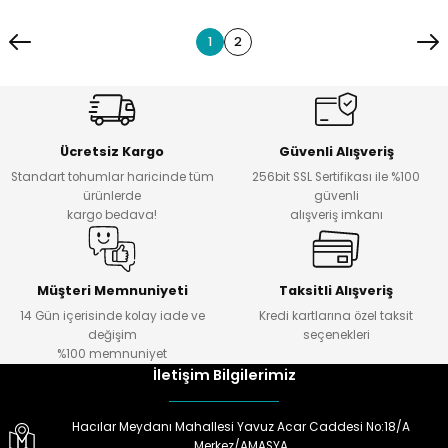
1
2
Ücretsiz Kargo
Güvenli Alışveriş
Standart tohumlar haricinde tüm
256bit SSL Sertifikası ile %100
ürünlerde
güvenli
kargo bedava!
alışveriş imkanı
Müşteri Memnuniyeti
Taksitli Alışveriş
14 Gün içerisinde kolay iade ve
Kredi kartlarına özel taksit
değişim
seçenekleri
%100 memnuniyet
İletişim Bilgilerimiz
Hacılar Meydanı Mahallesi Yavuz Acar Caddesi No:18/A
Merkez/AMASYA