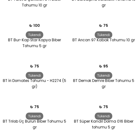
Tohumu 10 gr
gr
₺ 100
₺ 75
Tükendi
Tükendi
BT Bur-Kap Star Kapya Biber
BT Arıcan 97 Kabak Tohumu 10 gr
Tohumu 5 gr
₺ 75
₺ 95
Tükendi
Tükendi
BT İri Domates Tohumu - H2274 (5
BT Demok Demre Biber Tohumu 5
gr)
gr
₺ 75
₺ 75
Tükendi
Tükendi
BT Trilob Üç Burun Biber Tohumu 5
BT Süper Kandil Dolma 016 Biber
gr
tohumu 5 gr