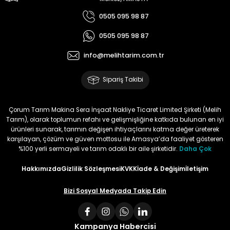
0505 095 98 87
0505 095 98 87
info@melihtarim.com.tr
Sipariş Takibi
Çorum Tarım Makina Sera İnşaat Nakliye Ticaret Limited Şirketi (Melih
Tarım), olarak toplumun refahı ve gelişmişliğine katkıda bulunan en iyi
ürünleri sunarak, tarımın değişen ihtiyaçlarını katma değer üreterek
karşılayan, çözüm ve güven mottosu ile Amasya’da faaliyet gösteren
%100 yerli sermayeli ve tarım odaklı bir aile şirketidir.
Daha Çok
Hakkımızda
Gizlilik Sözleşmesi
KVKK
İade & Değişim
İletişim
Bizi Sosyal Medyada Takip Edin
Kampanya Habercisi