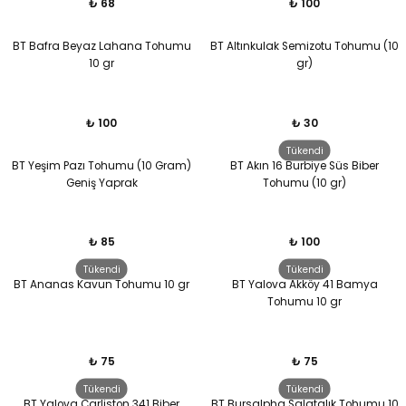
₺ 68
₺ 100
BT Bafra Beyaz Lahana Tohumu
BT Altınkulak Semizotu Tohumu (10
10 gr
gr)
₺ 100
₺ 30
Tükendi
BT Yeşim Pazı Tohumu (10 Gram)
BT Akın 16 Burbiye Süs Biber
Geniş Yaprak
Tohumu (10 gr)
₺ 85
₺ 100
Tükendi
Tükendi
BT Ananas Kavun Tohumu 10 gr
BT Yalova Akköy 41 Bamya
Tohumu 10 gr
₺ 75
₺ 75
Tükendi
Tükendi
BT Yalova Çarliston 341 Biber
BT Bursalpha Salatalık Tohumu 10