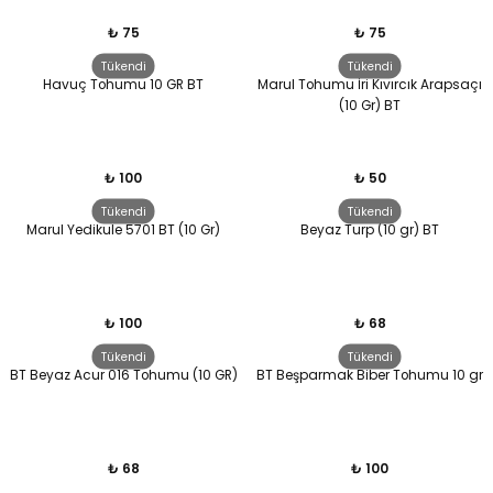
₺ 75
₺ 75
Tükendi
Tükendi
Havuç Tohumu 10 GR BT
Marul Tohumu İri Kıvırcık Arapsaçı
(10 Gr) BT
₺ 100
₺ 50
Tükendi
Tükendi
Marul Yedikule 5701 BT (10 Gr)
Beyaz Turp (10 gr) BT
₺ 100
₺ 68
Tükendi
Tükendi
BT Beyaz Acur 016 Tohumu (10 GR)
BT Beşparmak Biber Tohumu 10 gr
₺ 68
₺ 100