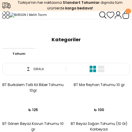
Türkiye’nin her noktasına
Standart Tohumlar
dışında tüm
Geri Dön
Geri Dön
Geri Dön
Geri Dön
Geri Dön
ürünlerde
kargo bedava!
ğı
iştirme
enleyiciler
Anasayfa
BURGEN
Kategoriler
ları
leri
zemeleri
kürt
Tohum
arı
releri
lendirme
k Asit
SIRALA
leri
ipmanlar
balaj
BT Burkalem Tatlı Kıl Biber Tohumu
BT Mor Reyhan Tohumu 10 gr
rı
r
 Ürünleri
iciler
10gr
arı
eler
 Ürünleri
₺ 125
₺ 100
humlar
Ürünleri
BT Gönen Beyaz Kavun Tohumu 10
BT Beyaz Soğan Tohumu (10 Gr)
gr
Karbeyazı