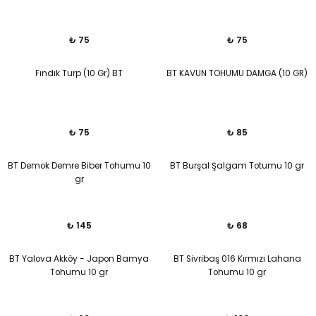
₺ 75
₺ 75
Fındık Turp (10 Gr) BT
BT KAVUN TOHUMU DAMGA (10 GR)
₺ 75
₺ 85
BT Demok Demre Biber Tohumu 10
BT Burşal Şalgam Totumu 10 gr
gr
₺ 145
₺ 68
BT Yalova Akköy - Japon Bamya
BT Sivribaş 016 Kırmızı Lahana
Tohumu 10 gr
Tohumu 10 gr