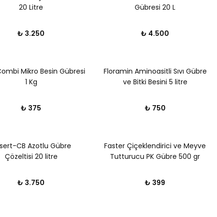
20 Litre
Gübresi 20 L
₺ 3.250
₺ 4.500
Combi Mikro Besin Gübresi
Floramin Aminoasitli Sıvı Gübre
1 Kg
ve Bitki Besini 5 litre
₺ 375
₺ 750
isert-CB Azotlu Gübre
Faster Çiçeklendirici ve Meyve
Çözeltisi 20 litre
Tutturucu PK Gübre 500 gr
₺ 3.750
₺ 399