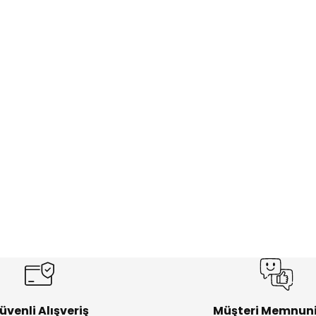
üvenli Alışveriş
Müşteri Memnuni