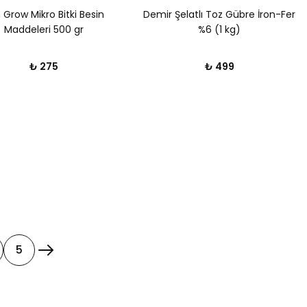
 Grow Mikro Bitki Besin
Demir Şelatlı Toz Gübre İron-Fer
Maddeleri 500 gr
%6 (1 kg)
₺ 275
₺ 499
5