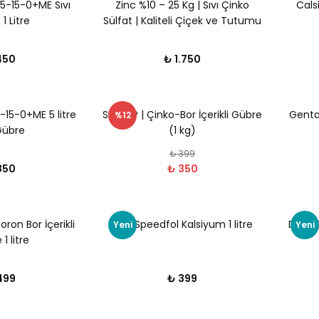
5-15-0+ME Sıvı
Zinc %10 – 25 Kg | Sıvı Çinko
Calsi
1 Litre
Sülfat | Kaliteli Çiçek ve Tutumu
İçin Etkili Çözüm
450
₺ 1.750
15-0+ME 5 litre
SETTUP | Çinko-Bor İçerikli Gübre
Genta 
%12
Gübre
(1 kg)
₺ 399
850
₺ 350
ron Bor İçerikli
DRT Speedfol Kalsiyum 1 litre
DRT |
Yeni
Yeni
1 litre
499
₺ 399