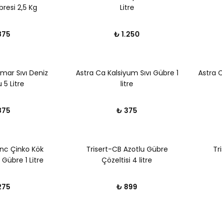
resi 2,5 Kg
Litre
875
₺ 1.250
mar Sıvı Deniz
Astra Ca Kalsiyum Sıvı Gübre 1
Astra 
5 Litre
litre
875
₺ 375
inc Çinko Kök
Trisert-CB Azotlu Gübre
Tr
ı Gübre 1 Litre
Çözeltisi 4 litre
275
₺ 899