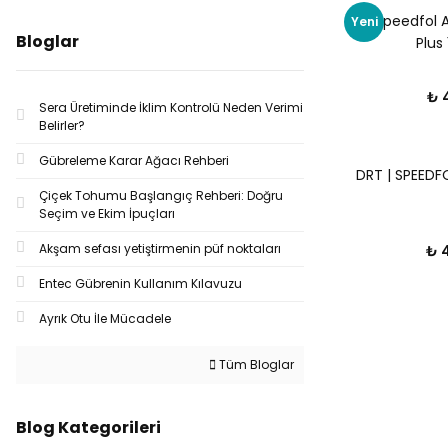
Drt Speedfol
Yeni
newagri (2)
Bloglar
Plus 1
SUNEVER (2)
₺ 
Sera Üretiminde İklim Kontrolü Neden Verimi
ACTAGRO (1)
Belirler?
Agrikem (1)
Gübreleme Karar Ağacı Rehberi
DRT | SPEEDFO
Çiçek Tohumu Başlangıç Rehberi: Doğru
BIGCHEM (1)
Seçim ve Ekim İpuçları
COMBO EXPERT (1)
Akşam sefası yetiştirmenin püf noktaları
₺ 
Ekin Tarım (1)
Entec Gübrenin Kullanım Kılavuzu
Ayrık Otu İle Mücadele
Geto (1)
Grabi Chemical (1)
Tüm Bloglar
İgsaş (1)
Blog Kategorileri