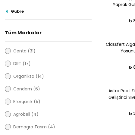
Yaprak Güb
Gübre
₺ 
Tüm Markalar
Classfert Alga
Genta (31)
Yosunu 
DRT (17)
₺ 
Organiksa (14)
Candem (6)
Astra Root Z
Geliştirici Sıv
Eforganik (5)
₺ 
Agrobell (4)
Demagro Tarım (4)