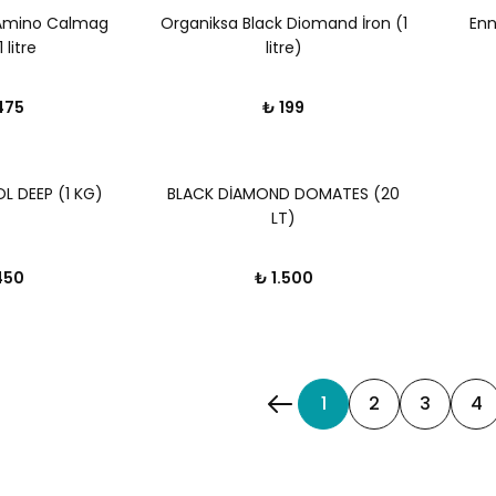
 Amino Calmag
Organiksa Black Diomand İron (1
Enn
 litre
litre)
475
₺ 199
L DEEP (1 KG)
BLACK DİAMOND DOMATES (20
LT)
450
₺ 1.500
1
2
3
4