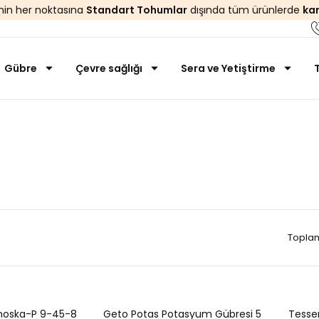
’nin her noktasına
Standart Tohumlar
dışında tüm ürünlerde
ka
Gübre
Çevre sağlığı
Sera ve Yetiştirme
Yaprak Gübreleri
Anasayfa
Gübre
Yaprak Gübreleri
Toplam
oska-P 9-45-8
Geto Potas Potasyum Gübresi 5
Tesse