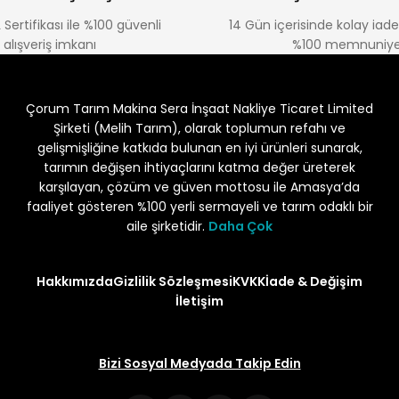
 Sertifikası ile %100 güvenli
14 Gün içerisinde kolay iad
alışveriş imkanı
%100 memnuniye
Çorum Tarım Makina Sera İnşaat Nakliye Ticaret Limited
Şirketi (Melih Tarım), olarak toplumun refahı ve
gelişmişliğine katkıda bulunan en iyi ürünleri sunarak,
tarımın değişen ihtiyaçlarını katma değer üreterek
karşılayan, çözüm ve güven mottosu ile Amasya’da
faaliyet gösteren %100 yerli sermayeli ve tarım odaklı bir
aile şirketidir.
Daha Çok
Hakkımızda
Gizlilik Sözleşmesi
KVKK
İade & Değişim
İletişim
Bizi Sosyal Medyada Takip Edin