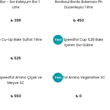
Bor - Sıvı Kalsiyum Bor 1
Bordosul Bordo Bulamacı Ph
Litre
Düzenleyici 1 litre
₺ 399
₺ 450
Cu-Up Bakır Sülfat 1 litre
DRT | Speedfol Cup %26 Bakır
Yeni
İçeren Sıvı Gübre
₺ 525
 Speedfol Amino Çiçek ve
Speedfol Amino Vegetative SC
Yeni
Meyve SC
₺ 550
₺ 0