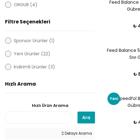
Feed Balance 
ORGUB (4)
Gübre 
Tessenderlo Kerley (4)
Filtre Seçenekleri
₺ 
Bafco (3)
Sponsor Ürünler (1)
CMC ORGANİK TARIM Ltd.Şti. (3)
Feed Balance 5-
Yeni Ürünler (22)
Merav Foliar (3)
Sıvı 
İndirimli Ürünler (3)
Asos Tarım (2)
₺ 
Hızlı Arama
Biofarm (2)
BMUSA (2)
DRT Speedfol Bo
Yeni
Gübre 
Hızlı Ürün Arama
Dorvital Tarım (2)
Ara
₺ 
Gardenya Tarım (2)
Detaylı Arama
markka (2)