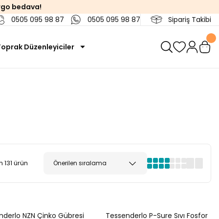
rgo bedava!
0505 095 98 87
0505 095 98 87
Sipariş Takibi
Toprak Düzenleyiciler
 131 ürün
nderlo NZN Çinko Gübresi
Tessenderlo P-Sure Sıvı Fosfor