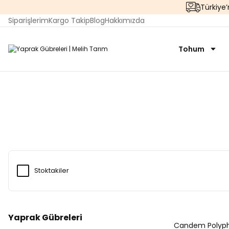
Türkiye
Siparişlerim
Kargo Takip
Blog
Hakkımızda
Tohum
Stoktakiler
Yaprak Gübreleri
Candem Polyph