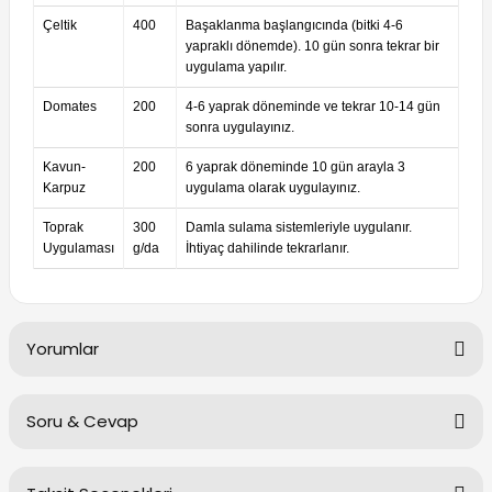
Çeltik
400
Başaklanma başlangıcında (bitki 4-6
yapraklı dönemde). 10 gün sonra tekrar bir
uygulama yapılır.
Domates
200
4-6 yaprak döneminde ve tekrar 10-14 gün
sonra uygulayınız.
Kavun-
200
6 yaprak döneminde 10 gün arayla 3
Karpuz
uygulama olarak uygulayınız.
Toprak
300
Damla sulama sistemleriyle uygulanır.
Uygulaması
g/da
İhtiyaç dahilinde tekrarlanır.
Yorumlar
Soru & Cevap
Bu ürüne ilk yorumu siz yapın!