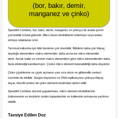
(
bor, bakır, demir,
manganez ve çinko)
Speedfol Combine, bor, bakır, demir, manganez ve çinkoyu bir arada içeren
çözünebilir kristal gübredir.
Mikro besin eksikliklerini önlemeye veya tedavi
etmeye odaklanan ürün.
Tarımsal kalkınma için bitki besleme çok önemlidir.
Bitkilerin daha çok ihtiyaç
duyduğu elementlere makro elementler, daha azına ise mikro elementler
denir.
Ancak kalite ve verimin makro elementlere göre mikro elementlerden daha
fazla etkilendiği kanıtlanmıştır.
Çünkü mikro element bulunabilirliği daha düşüktür.
Çinko çiçeklenme ve çiçek açmanın yanı sıra oksin ve gibberellin sentezi
üzerinde de etkilidir.
Sürgün büyümesi ve DNA replikasyonu çinkoya ihtiyaç
duyar, klorofil sentezi de çinko elementi tarafından aktive edilir.
Speedfol Combine düzenli uygulanması, mikro element eksikliklerinin
önlenmesine ve tesislerin üretim kapasitesinin ve kalitesinin artmasına yardımcı
olabilir.
Tavsiye Edilen Doz