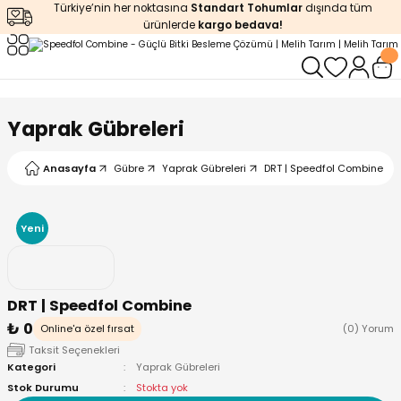
Türkiye’nin her noktasına
Standart Tohumlar
dışında tüm
Geri Dön
Geri Dön
Geri Dön
Geri Dön
Geri Dön
ürünlerde
kargo bedava!
ğı
iştirme
enleyiciler
ları
leri
zemeleri
kürt
Yaprak Gübreleri
arı
releri
lendirme
k Asit
Anasayfa
Gübre
Yaprak Gübreleri
DRT | Speedfol Combine
leri
ipmanlar
balaj
Yeni
rı
r
 Ürünleri
iciler
DRT | Speedfol Combine
arı
eler
 Ürünleri
₺ 0
Online'a özel fırsat
(0) Yorum
Taksit Seçenekleri
humlar
Ürünleri
Kategori
Yaprak Gübreleri
Stok Durumu
Stokta yok