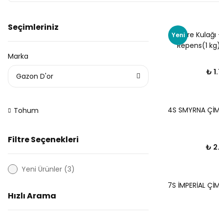
Seçimleriniz
Fare Kulağı
Yeni
Repens(1 kg) 
Marka
₺ 1
Gazon D'or
4S SMYRNA ÇİM
Tohum
Filtre Seçenekleri
₺ 2
Yeni Ürünler (3)
7S İMPERİAL Çİ
Hızlı Arama