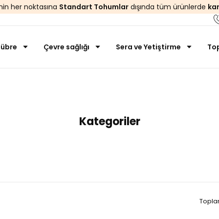
’nin her noktasına
Standart Tohumlar
dışında tüm ürünlerde
ka
übre
Çevre sağlığı
Sera ve Yetiştirme
Top
Anasayfa
Gazon D'or
Kategoriler
Topla