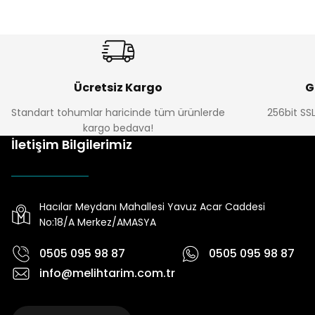
Ücretsiz Kargo
G
Standart tohumlar haricinde tüm ürünlerde
256bit SSL
kargo bedava!
İletişim Bilgilerimiz
Hacılar Meydanı Mahallesi Yavuz Acar Caddesi
No:18/A Merkez/AMASYA
0505 095 98 87
0505 095 98 87
info@melihtarim.com.tr