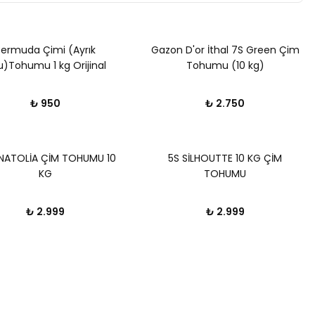
Bermuda Çimi (Ayrık
Gazon D'or İthal 7S Green Çim
)Tohumu 1 kg Orijinal
Tohumu (10 kg)
Ambalaj
₺ 950
₺ 2.750
NATOLİA ÇİM TOHUMU 10
5S SİLHOUTTE 10 KG ÇİM
KG
TOHUMU
₺ 2.999
₺ 2.999