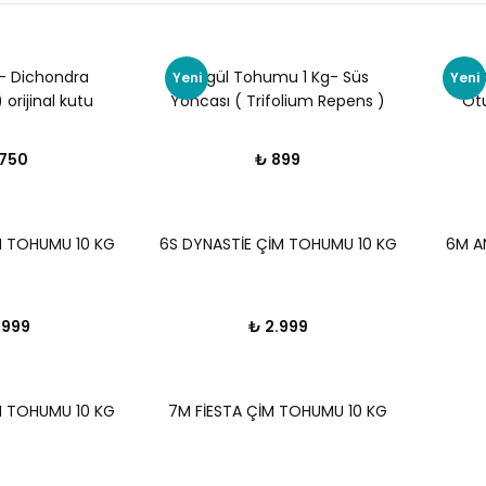
 - Dichondra
Üçgül Tohumu 1 Kg- Süs
Yeni
Yeni
orijinal kutu
Yoncası ( Trifolium Repens )
Otu
Orijinal Ambalaj
.750
₺ 899
 TOHUMU 10 KG
6S DYNASTİE ÇİM TOHUMU 10 KG
6M A
.999
₺ 2.999
M TOHUMU 10 KG
7M FİESTA ÇİM TOHUMU 10 KG