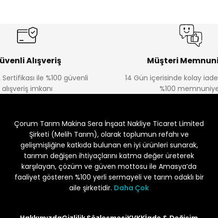
üvenli Alışveriş
Müşteri Memnuni
 Sertifikası ile %100 güvenli
14 Gün içerisinde kolay iad
alışveriş imkanı
%100 memnuniye
Çorum Tarım Makina Sera İnşaat Nakliye Ticaret Limited
Şirketi (Melih Tarım), olarak toplumun refahı ve
gelişmişliğine katkıda bulunan en iyi ürünleri sunarak,
tarımın değişen ihtiyaçlarını katma değer üreterek
karşılayan, çözüm ve güven mottosu ile Amasya’da
faaliyet gösteren %100 yerli sermayeli ve tarım odaklı bir
aile şirketidir.
Daha Çok