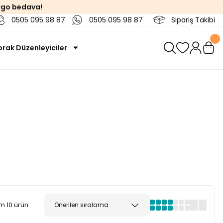
rgo bedava!
0505 095 98 87
0505 095 98 87
Sipariş Takibi
rak Düzenleyiciler
m 10 ürün