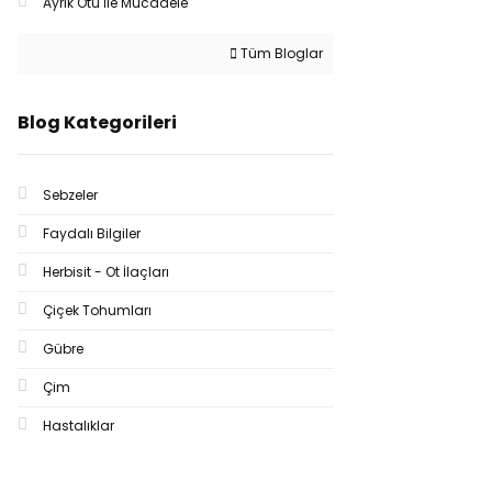
Ayrık Otu İle Mücadele
Tüm Bloglar
Blog Kategorileri
Sebzeler
Faydalı Bilgiler
Herbisit - Ot İlaçları
Çiçek Tohumları
Gübre
Çim
Hastalıklar