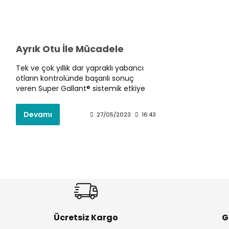
Ayrık Otu İle Mücadele
Tek ve çok yıllık dar yapraklı yabancı
otların kontrolünde başarılı sonuç
veren Super Gallant® sistemik etkiye
sahiptir. Bitki tarafından emilmesi
oldukça hızlı ve emülsiyon konsantre
Devamı
27/05/2023
16:43
formda çözümdür.
Ücretsiz Kargo
G