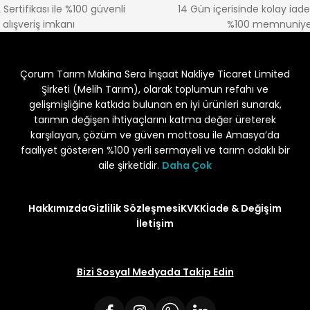
 Sertifikası ile %100 güvenli
14 Gün içerisinde kolay iad
alışveriş imkanı
%100 memnuniye
Çorum Tarım Makina Sera İnşaat Nakliye Ticaret Limited
Şirketi (Melih Tarım), olarak toplumun refahı ve
gelişmişliğine katkıda bulunan en iyi ürünleri sunarak,
tarımın değişen ihtiyaçlarını katma değer üreterek
karşılayan, çözüm ve güven mottosu ile Amasya’da
faaliyet gösteren %100 yerli sermayeli ve tarım odaklı bir
aile şirketidir.
Daha Çok
Hakkımızda
Gizlilik Sözleşmesi
KVKK
İade & Değişim
İletişim
Bizi Sosyal Medyada Takip Edin