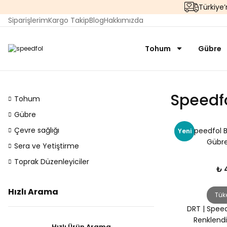
Türkiye
Siparişlerim
Kargo Takip
Blog
Hakkımızda
Tohum
Gübre
Speedf
Tohum
Gübre
Çevre sağlığı
DRT Speedfol Bo
Yeni
Gübre 
Sera ve Yetiştirme
Toprak Düzenleyiciler
₺ 
Hızlı Arama
Tük
DRT | Speed
Renklendi
Hızlı Ürün Arama