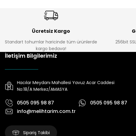
Ücretsiz Kargo
G
Standart tohumlar haricinde tüm ürünlerde
256bit SSL
kargo bedava!
İletişim Bilgilerimiz
Hacılar Meydanı Mahallesi Yavuz Acar Caddesi
No:18/A Merkez/AMASYA
0505 095 98 87
0505 095 98 87
info@melihtarim.com.tr
Sipariş Takibi