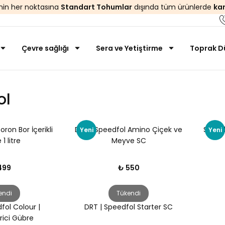
’nin her noktasına
Standart Tohumlar
dışında tüm ürünlerde
ka
Çevre sağlığı
Sera ve Yetiştirme
Toprak Dü
ol
ron Bor İçerikli
DRT | Speedfol Amino Çiçek ve
Speed
Yeni
Yeni
1 litre
Meyve SC
499
₺ 550
endi
Tükendi
fol Colour |
DRT | Speedfol Starter SC
rici Gübre