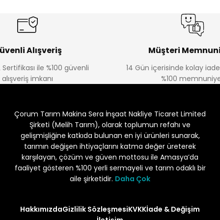
üvenli Alışveriş
Müşteri Memnuni
 Sertifikası ile %100 güvenli
14 Gün içerisinde kolay iad
alışveriş imkanı
%100 memnuniye
Çorum Tarım Makina Sera İnşaat Nakliye Ticaret Limited
Şirketi (Melih Tarım), olarak toplumun refahı ve
gelişmişliğine katkıda bulunan en iyi ürünleri sunarak,
tarımın değişen ihtiyaçlarını katma değer üreterek
karşılayan, çözüm ve güven mottosu ile Amasya’da
faaliyet gösteren %100 yerli sermayeli ve tarım odaklı bir
aile şirketidir.
Daha Çok
Hakkımızda
Gizlilik Sözleşmesi
KVKK
İade & Değişim