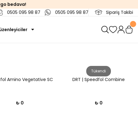
rgo bedava!
0505 095 98 87
0505 095 98 87
Sipariş Takibi
zenleyiciler
Tükendi
fol Amino Vegetative SC
DRT | Speedfol Combine
₺ 0
₺ 0