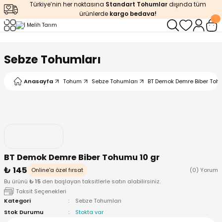
Türkiye’nin her noktasına
Standart Tohumlar
dışında tüm
Geri Dön
Geri Dön
Geri Dön
Geri Dön
Geri Dön
ürünlerde
kargo bedava!
ğı
iştirme
enleyiciler
Sebze Tohumları
ları
leri
zemeleri
kürt
Anasayfa
Tohum
Sebze Tohumları
BT Demok Demre Biber Toh
arı
releri
lendirme
k Asit
leri
ipmanlar
balaj
rı
r
 Ürünleri
iciler
BT Demok Demre Biber Tohumu 10 gr
₺ 145
arı
eler
 Ürünleri
Online'a özel fırsat
(0) Yorum
Bu ürünü
₺ 15
den başlayan taksitlerle satın alabilirsiniz.
Taksit Seçenekleri
humlar
Ürünleri
Kategori
Sebze Tohumları
Stok Durumu
Stokta var