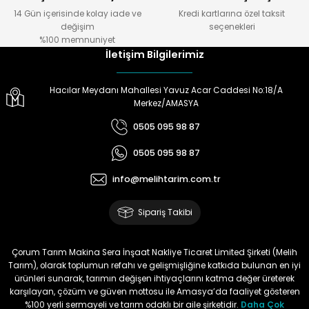
14 Gün içerisinde kolay iade ve
Kredi kartlarına özel taksit
Gönder
değişim
seçenekleri
Ürün hazırlamada
%100 memnuniyet
,göndermede,telefonda bilgi
İletişim Bilgilerimiz
almada çok yardımcılar.Melih
Tarıma teşekkürler.
Hacılar Meydanı Mahallesi Yavuz Acar Caddesi No:18/A
Doğan Zeki Gürbüz | 23/01/2024
Merkez/AMASYA
0505 095 98 87
Ürün elime çok çabuk ulaştı.
Henüz kullanmadım.
0505 095 98 87
Kullandığımda yorum
yapacağım
info@melihtarim.com.tr
Memnun Akkan | 23/01/2024
Sipariş Takibi
Bu ürün çok neşeli değil aynı
anda süs yoncasıyla ektim.
Çorum Tarım Makina Sera İnşaat Nakliye Ticaret Limited Şirketi (Melih
Bunun akibeti 2024 yazına belli
Tarım), olarak toplumun refahı ve gelişmişliğine katkıda bulunan en iyi
olacak
ürünleri sunarak, tarımın değişen ihtiyaçlarını katma değer üreterek
karşılayan, çözüm ve güven mottosu ile Amasya’da faaliyet gösteren
S... Ö... | 23/01/2024
%100 yerli sermayeli ve tarım odaklı bir aile şirketidir.
Daha Çok