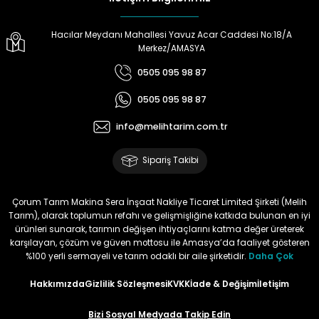
Hacılar Meydanı Mahallesi Yavuz Acar Caddesi No:18/A
Merkez/AMASYA
0505 095 98 87
0505 095 98 87
info@melihtarim.com.tr
Sipariş Takibi
Çorum Tarım Makina Sera İnşaat Nakliye Ticaret Limited Şirketi (Melih
Tarım), olarak toplumun refahı ve gelişmişliğine katkıda bulunan en iyi
ürünleri sunarak, tarımın değişen ihtiyaçlarını katma değer üreterek
karşılayan, çözüm ve güven mottosu ile Amasya’da faaliyet gösteren
%100 yerli sermayeli ve tarım odaklı bir aile şirketidir.
Daha Çok
Hakkımızda
Gizlilik Sözleşmesi
KVKK
İade & Değişim
İletişim
Bizi Sosyal Medyada Takip Edin