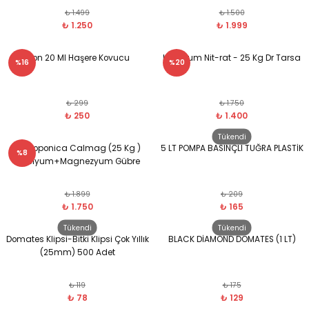
₺ 1.499
₺ 1.500
₺ 1.250
₺ 1.999
Icon 20 Ml Haşere Kovucu
Kalsiyum Nit-rat - 25 Kg Dr Tarsa
%16
%20
₺ 299
₺ 1.750
₺ 250
₺ 1.400
Tükendi
Hydroponica Calmag (25 Kg )
5 LT POMPA BASINÇLI TUĞRA PLASTİK
%8
Kalsiyum+Magnezyum Gübre
₺ 1.899
₺ 209
₺ 1.750
₺ 165
Tükendi
Tükendi
Domates Klipsi-Bitki Klipsi Çok Yıllık
BLACK DİAMOND DOMATES (1 LT)
(25mm) 500 Adet
₺ 119
₺ 175
₺ 78
₺ 129