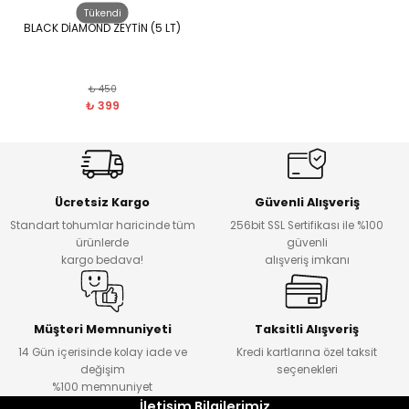
Tükendi
BLACK DİAMOND ZEYTİN (5 LT)
₺ 450
₺ 399
Ücretsiz Kargo
Güvenli Alışveriş
Standart tohumlar haricinde tüm
256bit SSL Sertifikası ile %100
ürünlerde
güvenli
kargo bedava!
alışveriş imkanı
Müşteri Memnuniyeti
Taksitli Alışveriş
14 Gün içerisinde kolay iade ve
Kredi kartlarına özel taksit
değişim
seçenekleri
%100 memnuniyet
İletişim Bilgilerimiz