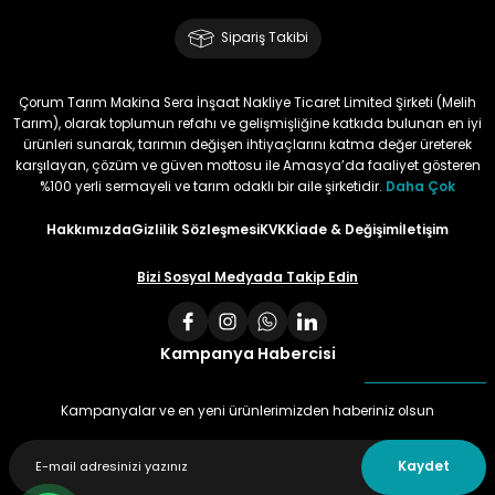
Sipariş Takibi
Çorum Tarım Makina Sera İnşaat Nakliye Ticaret Limited Şirketi (Melih
Tarım), olarak toplumun refahı ve gelişmişliğine katkıda bulunan en iyi
ürünleri sunarak, tarımın değişen ihtiyaçlarını katma değer üreterek
karşılayan, çözüm ve güven mottosu ile Amasya’da faaliyet gösteren
%100 yerli sermayeli ve tarım odaklı bir aile şirketidir.
Daha Çok
Hakkımızda
Gizlilik Sözleşmesi
KVKK
İade & Değişim
İletişim
Bizi Sosyal Medyada Takip Edin
Kampanya Habercisi
Kampanyalar ve en yeni ürünlerimizden haberiniz olsun
Kaydet