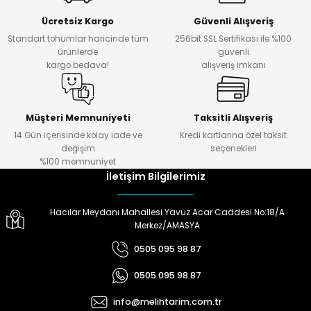
Ücretsiz Kargo
Güvenli Alışveriş
Standart tohumlar haricinde tüm
256bit SSL Sertifikası ile %100
ürünlerde
güvenli
kargo bedava!
alışveriş imkanı
Müşteri Memnuniyeti
Taksitli Alışveriş
14 Gün içerisinde kolay iade ve
Kredi kartlarına özel taksit
değişim
seçenekleri
%100 memnuniyet
İletişim Bilgilerimiz
Hacılar Meydanı Mahallesi Yavuz Acar Caddesi No:18/A
Merkez/AMASYA
0505 095 98 87
0505 095 98 87
info@melihtarim.com.tr