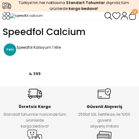
Türkiye’nin her noktasına
Standart Tohumlar
dışında tüm
Geri Dön
Geri Dön
Geri Dön
Geri Dön
Geri Dön
ürünlerde
kargo bedava!
0
ğı
iştirme
enleyiciler
Speedfol Calcium
ları
leri
zemeleri
kürt
DRT Speedfol Kalsiyum 1 litre
Yeni
arı
releri
lendirme
k Asit
leri
ipmanlar
balaj
₺ 399
rı
r
 Ürünleri
iciler
arı
eler
 Ürünleri
Ücretsiz Kargo
Güvenli Alışveriş
Standart tohumlar haricinde tüm
256bit SSL Sertifikası ile %100
ürünlerde
güvenli
humlar
Ürünleri
kargo bedava!
alışveriş imkanı