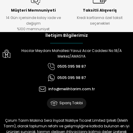
Müşteri Memnuniyeti
Taksitli Alışveriş
14 Gün içerisinde kolay iade ve
Kredi kartlarına özel taksit
değişim
seçenekleri
%100 memnuniyet
İletişim Bilgilerimiz
Hacılar Meydanı Mahallesi Yavuz Acar Caddesi No:18/A
Merkez/AMASYA
0505 095 98 87
0505 095 98 87
info@melihtarim.com.tr
Sipariş Takibi
Çorum Tarım Makina Sera İnşaat Nakliye Ticaret Limited Şirketi (Melih
Tarım), olarak toplumun refahı ve gelişmişliğine katkıda bulunan en iyi
ürünleri sunarak, tarımın değişen ihtiyaçlarını katma değer üreterek