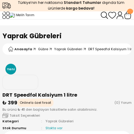
Türkiye’nin her noktasına
Standart Tohumlar
dışında tüm
Geri Dön
Geri Dön
Geri Dön
Geri Dön
Geri Dön
ürünlerde
kargo bedava!
ğı
iştirme
enleyiciler
Yaprak Gübreleri
ları
leri
zemeleri
kürt
Anasayfa
Gübre
Yaprak Gübreleri
DRT Speedfol Kalsiyum 1 lit
arı
releri
lendirme
k Asit
Yeni
leri
ipmanlar
balaj
rı
r
 Ürünleri
iciler
DRT Speedfol Kalsiyum 1 litre
₺ 399
arı
eler
 Ürünleri
Online'a özel fırsat
(0) Yorum
Bu ürünü
₺ 41
den başlayan taksitlerle satın alabilirsiniz.
Taksit Seçenekleri
humlar
Ürünleri
Kategori
Yaprak Gübreleri
Stok Durumu
Stokta var