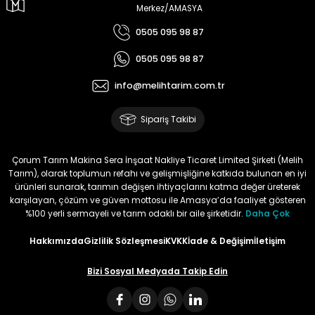
Merkez/AMASYA
Kullandığımda yorum
yapacağım
0505 095 98 87
Memnun Akkan | 23/01/2024
0505 095 98 87
info@melihtarim.com.tr
Bu ürün çok neşeli değil aynı
anda süs yoncasıyla ektim.
Bunun akibeti 2024 yazına belli
Sipariş Takibi
olacak
S... Ö... | 23/01/2024
Çorum Tarım Makina Sera İnşaat Nakliye Ticaret Limited Şirketi (Melih
Tarım), olarak toplumun refahı ve gelişmişliğine katkıda bulunan en iyi
ürünleri sunarak, tarımın değişen ihtiyaçlarını katma değer üreterek
Deneyimini Paylaş
karşılayan, çözüm ve güven mottosu ile Amasya’da faaliyet gösteren
%100 yerli sermayeli ve tarım odaklı bir aile şirketidir.
Daha Çok
Hakkımızda
Gizlilik Sözleşmesi
KVKK
İade & Değişim
İletişim
Bizi Sosyal Medyada Takip Edin