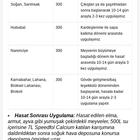
Soğan, Sarımsak
300
Çıkıştan ya da şaşırtmadan
sonra başlanarak 10-14 gün
arayla 2-3 kez uygulayınız.
Hububat
300
Kardeşlenme ile sapa
kalkma dönemi arasında
uygulayınız.
Narenciye
300
Meyvenin büyümeye
başladığı dönem ile hasat
arasında 10-14 gün arayla 3
kez uygulayınız.
Karnabahar, Lahana,
300
Gövde gelişmesi/baş
Brüksel Lahanası,
teşekkülü döneminden
Brokoli
başlayarak, hasata kadar
10-14 gün arayla 2-3
uygulama yapılır.
Hasat Sonrası Uygulama:
Hasat edilen elma,
armut, ayva gibi yumuşak çekirdekli meyveler, 500L su
içerisine 7L Speedfol Calcium katılan karışımına
daldırıldıktan sonra soğuk hava deposuna konursa
depolama ömürleri uzar.