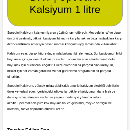
Kalsiyum 1 litre
Speedfol Kalsiyum kalsiyum içeren çözünür sıvı gübredir.
Meyvelerin raf ve depo
ömrünü uzatmak, bitkinin kalsiyum ihtiyacını karşılamak ve bazı hastalıklara karşı
direnci arttırmak amacıyla hasat sonrası kalsiyum uygulamasında kullanılabilir.
Kalsiyum esas olarak hücre duvarında bulunan bir elementtir.
Bu, kalsiyumun bitki
büyümesi için çok önemli olmasını sağlar.
Tohumdan ağaca kadar tüm bitkiler
büyümek için hücrelerini çoğaltır.
Hücre duvarının bir parçası olan kalsiyum,
bitkiler için her zaman gereklidir ve her gübreleme programının bir parçası
olmalıdır.
Speedfol Kalsiyum, yüksek miktardaki kalsiyumu ile kalsiyum eksikliği belirtilerini
önler ve tedavi eder.
İçerisindeki adjuvanlar bitkilere kalsiyumun daha hızlı ve
daha iyi nüfuz etmesini sağlar ve yağmur nedeniyle yıkanma riskini
azaltır.
Speedfol Kalsiyum kök büyümesini ve gelişimini, meyve sertliğini ve
kalitesini, raf ve depolama ömrünü artırır.