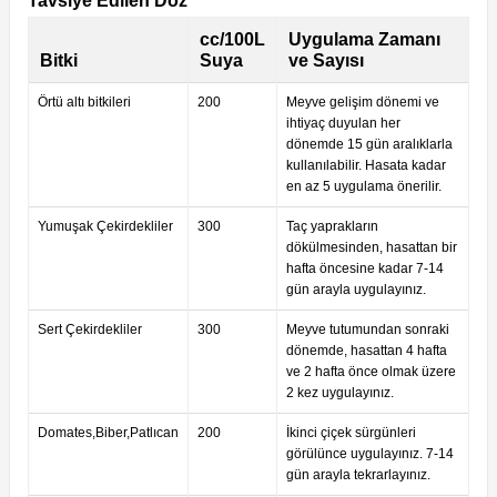
Tavsiye Edilen Doz
cc/100L
Uygulama Zamanı
Bitki
Suya
ve Sayısı
Örtü altı bitkileri
200
Meyve gelişim dönemi ve
ihtiyaç duyulan her
dönemde 15 gün aralıklarla
kullanılabilir. Hasata kadar
en az 5 uygulama önerilir.
Yumuşak Çekirdekliler
300
Taç yaprakların
dökülmesinden, hasattan bir
hafta öncesine kadar 7-14
gün arayla uygulayınız.
Sert Çekirdekliler
300
Meyve tutumundan sonraki
dönemde, hasattan 4 hafta
ve 2 hafta önce olmak üzere
2 kez uygulayınız.
Domates,Biber,Patlıcan
200
İkinci çiçek sürgünleri
görülünce uygulayınız. 7-14
gün arayla tekrarlayınız.