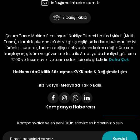
info@melihtarim.com.tr
Sipariş Takibi
Çorum Tarım Makina Sera İnşaat Nakliye Ticaret Limited Şirketi (Melih
Tarım), olarak toplumun refahı ve gelişmişliğine katkıda bulunan en iyi
ürünleri sunarak, tarımın değişen ihtiyaçlarını katma değer üreterek
karşılayan, çözüm ve güven mottosu ile Amasya’da faaliyet gösteren
%100 yerli sermayeli ve tarım odaklı bir aile şirketidir.
Daha Çok
Hakkımızda
Gizlilik Sözleşmesi
KVKK
İade & Değişim
İletişim
Bizi Sosyal Medyada Takip Edin
Kampanya Habercisi
Kampanyalar ve en yeni ürünlerimizden haberiniz olsun
Kaydet