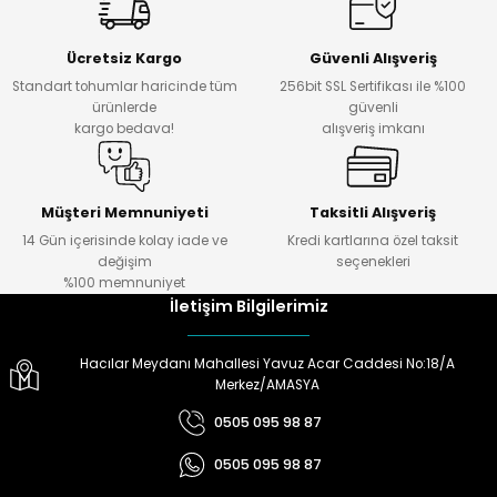
Ücretsiz Kargo
Güvenli Alışveriş
Standart tohumlar haricinde tüm
256bit SSL Sertifikası ile %100
ürünlerde
güvenli
kargo bedava!
alışveriş imkanı
Müşteri Memnuniyeti
Taksitli Alışveriş
14 Gün içerisinde kolay iade ve
Kredi kartlarına özel taksit
değişim
seçenekleri
%100 memnuniyet
İletişim Bilgilerimiz
Hacılar Meydanı Mahallesi Yavuz Acar Caddesi No:18/A
Merkez/AMASYA
0505 095 98 87
0505 095 98 87