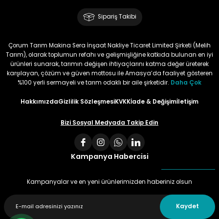
Sipariş Takibi
Çorum Tarım Makina Sera İnşaat Nakliye Ticaret Limited Şirketi (Melih
Tarım), olarak toplumun refahı ve gelişmişliğine katkıda bulunan en iyi
ürünleri sunarak, tarımın değişen ihtiyaçlarını katma değer üreterek
karşılayan, çözüm ve güven mottosu ile Amasya’da faaliyet gösteren
%100 yerli sermayeli ve tarım odaklı bir aile şirketidir.
Daha Çok
Hakkımızda
Gizlilik Sözleşmesi
KVKK
İade & Değişim
İletişim
Bizi Sosyal Medyada Takip Edin
Kampanya Habercisi
Kampanyalar ve en yeni ürünlerimizden haberiniz olsun
Kaydet