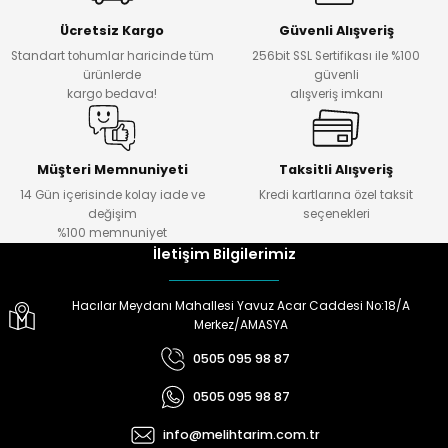
Ücretsiz Kargo
Güvenli Alışveriş
Standart tohumlar haricinde tüm
256bit SSL Sertifikası ile %100
ürünlerde
güvenli
kargo bedava!
alışveriş imkanı
Müşteri Memnuniyeti
Taksitli Alışveriş
14 Gün içerisinde kolay iade ve
Kredi kartlarına özel taksit
değişim
seçenekleri
%100 memnuniyet
İletişim Bilgilerimiz
Hacılar Meydanı Mahallesi Yavuz Acar Caddesi No:18/A
Merkez/AMASYA
0505 095 98 87
0505 095 98 87
info@melihtarim.com.tr