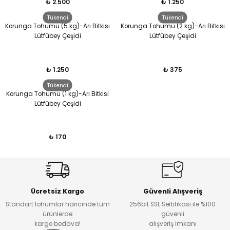
₺ 2.500
₺ 1.250
Tükendi
Tükendi
Korunga Tohumu (5 kg)-Arı Bitkisi
Korunga Tohumu (2 kg)-Arı Bitkisi
Lütfübey Çeşidi
Lütfübey Çeşidi
₺ 1.250
₺ 375
Tükendi
Korunga Tohumu (1 kg)-Arı Bitkisi
Lütfübey Çeşidi
₺ 170
Ücretsiz Kargo
Güvenli Alışveriş
Standart tohumlar haricinde tüm
256bit SSL Sertifikası ile %100
ürünlerde
güvenli
kargo bedava!
alışveriş imkanı