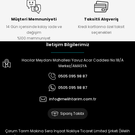
Müşteri Memnuniyeti
Taksitli Alışveriş
14 Gün içerisinde kolay iade ve
Kredi kartlarına özel taksit
değişim
seçenekleri
%100 memnuniyet
İletişim Bilgilerimiz
Hacılar Meydanı Mahallesi Yavuz Acar Caddesi No:18/A
Merkez/AMASYA
0505 095 98 87
0505 095 98 87
info@melihtarim.com.tr
Sipariş Takibi
Çorum Tarım Makina Sera İnşaat Nakliye Ticaret Limited Şirketi (Melih