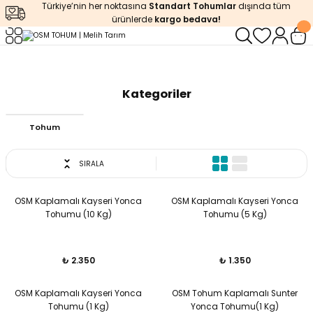
Türkiye’nin her noktasına
Standart Tohumlar
dışında tüm
Geri Dön
Geri Dön
Geri Dön
Geri Dön
Geri Dön
ürünlerde
kargo bedava!
ğı
iştirme
enleyiciler
Anasayfa
OSM TOHUM
Kategoriler
ları
leri
zemeleri
kürt
Tohum
arı
releri
lendirme
k Asit
SIRALA
leri
ipmanlar
balaj
OSM Kaplamalı Kayseri Yonca
OSM Kaplamalı Kayseri Yonca
rı
r
 Ürünleri
iciler
Tohumu (10 Kg)
Tohumu (5 Kg)
arı
eler
 Ürünleri
₺ 2.350
₺ 1.350
humlar
Ürünleri
OSM Kaplamalı Kayseri Yonca
OSM Tohum Kaplamalı Sunter
Tohumu (1 Kg)
Yonca Tohumu(1 Kg)