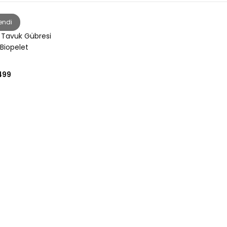
endi
Tavuk Gübresi
Biopelet
499