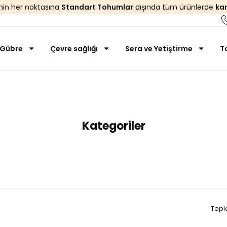
’nin her noktasına
Standart Tohumlar
dışında tüm ürünlerde
ka
Gübre
Çevre sağlığı
Sera ve Yetiştirme
T
Anasayfa
Megy Organic
Kategoriler
Topl