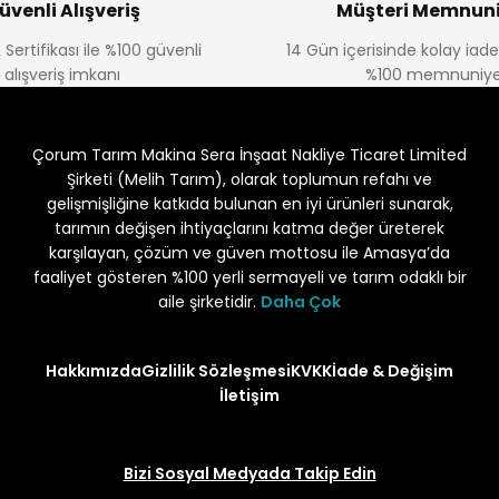
üvenli Alışveriş
Müşteri Memnuni
 Sertifikası ile %100 güvenli
14 Gün içerisinde kolay iad
alışveriş imkanı
%100 memnuniye
Çorum Tarım Makina Sera İnşaat Nakliye Ticaret Limited
Şirketi (Melih Tarım), olarak toplumun refahı ve
gelişmişliğine katkıda bulunan en iyi ürünleri sunarak,
tarımın değişen ihtiyaçlarını katma değer üreterek
karşılayan, çözüm ve güven mottosu ile Amasya’da
faaliyet gösteren %100 yerli sermayeli ve tarım odaklı bir
aile şirketidir.
Daha Çok
Hakkımızda
Gizlilik Sözleşmesi
KVKK
İade & Değişim
İletişim
Bizi Sosyal Medyada Takip Edin