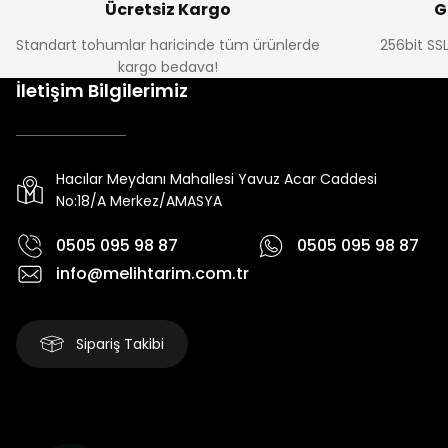
Ücretsiz Kargo
G
Standart tohumlar haricinde tüm ürünlerde
256bit SSL
kargo bedava!
İletişim Bilgilerimiz
Hacılar Meydanı Mahallesi Yavuz Acar Caddesi
No:18/A Merkez/AMASYA
0505 095 98 87
0505 095 98 87
info@melihtarim.com.tr
Sipariş Takibi