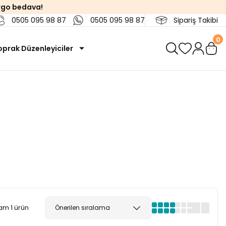
rgo bedava!
0505 095 98 87
0505 095 98 87
Sipariş Takibi
0
oprak Düzenleyiciler
am 1 ürün