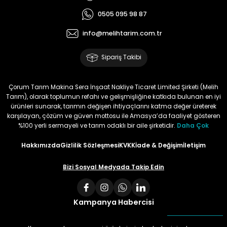
0505 095 98 87
info@melihtarim.com.tr
Sipariş Takibi
Çorum Tarım Makina Sera İnşaat Nakliye Ticaret Limited Şirketi (Melih
Tarım), olarak toplumun refahı ve gelişmişliğine katkıda bulunan en iyi
ürünleri sunarak, tarımın değişen ihtiyaçlarını katma değer üreterek
karşılayan, çözüm ve güven mottosu ile Amasya’da faaliyet gösteren
%100 yerli sermayeli ve tarım odaklı bir aile şirketidir.
Daha Çok
Hakkımızda
Gizlilik Sözleşmesi
KVKK
İade & Değişim
İletişim
Bizi Sosyal Medyada Takip Edin
Kampanya Habercisi