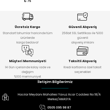
₺ 75
Ücretsiz Kargo
Güvenli Alışveriş
Standart tohumlar haricinde tüm
256bit SSL Sertifikası ile %100
ürünlerde
güvenli
kargo bedava!
alışveriş imkanı
Müşteri Memnuniyeti
Taksitli Alışveriş
14 Gün içerisinde kolay iade ve
Kredi kartlarına özel taksit
değişim
seçenekleri
%100 memnuniyet
İletişim Bilgilerimiz
Hacılar Meydanı Mahallesi Yavuz Acar Caddesi No:18/A
Merkez/AMASYA
0505 095 98 87