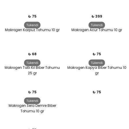
₺ 75
₺ 399
Tükendi
Tükendi
Makrogen Karpuz Tohumu 10 gr
Makrogen Acur Tohumu 10 gr
₺ 68
₺ 75
Tükendi
Tükendi
Makrogen Tatlı Kıl Biber Tohumu
Makrogen Kapya Biber Tohumu 10
25 gr
gr
₺ 75
₺ 75
Tükendi
Makrogen Sera Demre Biber
Tohumu 10 gr