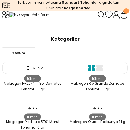
Türkiye’nin her noktasına
Standart Tohumlar
dışında tüm
Geri Dön
Geri Dön
Geri Dön
Geri Dön
Geri Dön
ürünlerde
kargo bedava!
ğı
iştirme
enleyiciler
Anasayfa
Makrogen
Kategoriler
ları
leri
zemeleri
kürt
Tohum
arı
releri
lendirme
k Asit
SIRALA
leri
ipmanlar
balaj
Tükendi
Tükendi
Makrogen H-2274 İri Yer Domates
Makrogen Rio Grande Domates
rı
r
 Ürünleri
iciler
Tohomu 10 gr
Tohumu 10 gr
arı
eler
 Ürünleri
₺ 75
₺ 75
humlar
Ürünleri
Tükendi
Tükendi
Magrogen Yedikule 5701 Marul
Makrogen Oturak Barbunya 1 kg
Tohumu 10 gr