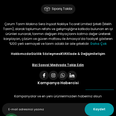
Sipariş Takibi
Çorum Tarım Makina Sera İnşaat Nakliye Ticaret Limited Şirketi (Melih
Tarım), olarak toplumun refahı ve gelişmişliğine katkıda bulunan en iyi
ürünleri sunarak, tarımın değişen ihtiyaçlarını katma değer üreterek
karşılayan, çözüm ve güven mottosu ile Amasya’da faaliyet gösteren
%100 yerli sermayeli ve tarım odaklı bir aile şirketidir.
Daha Çok
Hakkımızda
Gizlilik Sözleşmesi
KVKK
İade & Değişim
İletişim
Bizi Sosyal Medyada Takip Edin
Kampanya Habercisi
Kampanyalar ve en yeni ürünlerimizden haberiniz olsun
Kaydet