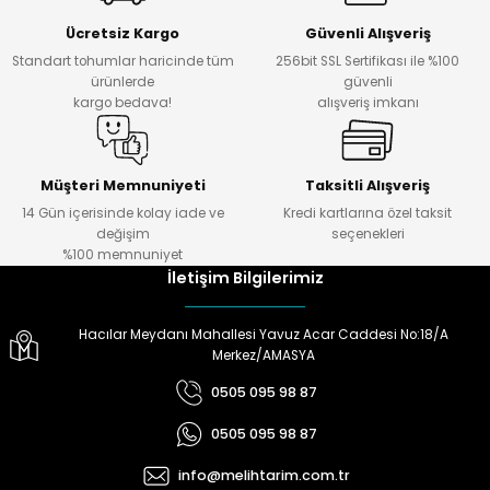
Ücretsiz Kargo
Güvenli Alışveriş
Standart tohumlar haricinde tüm
256bit SSL Sertifikası ile %100
ürünlerde
güvenli
kargo bedava!
alışveriş imkanı
Müşteri Memnuniyeti
Taksitli Alışveriş
14 Gün içerisinde kolay iade ve
Kredi kartlarına özel taksit
değişim
seçenekleri
%100 memnuniyet
İletişim Bilgilerimiz
Hacılar Meydanı Mahallesi Yavuz Acar Caddesi No:18/A
Merkez/AMASYA
0505 095 98 87
0505 095 98 87
info@melihtarim.com.tr