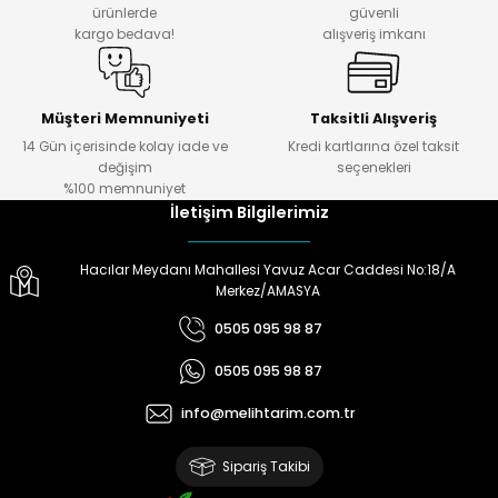
ürünlerde
güvenli
kargo bedava!
alışveriş imkanı
Müşteri Memnuniyeti
Taksitli Alışveriş
14 Gün içerisinde kolay iade ve
Kredi kartlarına özel taksit
değişim
seçenekleri
%100 memnuniyet
İletişim Bilgilerimiz
Hacılar Meydanı Mahallesi Yavuz Acar Caddesi No:18/A
Merkez/AMASYA
0505 095 98 87
0505 095 98 87
info@melihtarim.com.tr
Sipariş Takibi