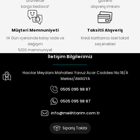
ürünlerde
güvenli
kargo bedava!
alışveriş imkanı
Müşteri Memnuniyeti
Taksitli Alışveriş
14 Gün içerisinde kolay iade ve
Kredi kartlarına özel taksit
değişim
seçenekleri
%100 memnuniyet
İletişim Bilgilerimiz
Hacılar Meydanı Mahallesi Yavuz Acar Caddesi No:18/A
Merkez/AMASYA
0505 095 98 87
0505 095 98 87
info@melihtarim.com.tr
Sipariş Takibi