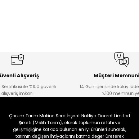
üvenli Alışveriş
Müşteri Memnuni
 Sertifikası ile %100 güvenli
14 Gün içerisinde kolay iad
alışveriş imkanı
%100 memnuniye
Çorum Tarım Makina Sera İnşaat Nakliye Ticaret Limited
Şirketi (Melih Tarım), olarak toplumun refahı ve
gelişmişliğine katkıda bulunan en iyi ürünleri sunarak,
tarımın değişen ihtiyaçlarını katma değer üreterek