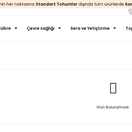
’nin her noktasına
Standart Tohumlar
dışında tüm ürünlerde
ka
übre
Çevre sağlığı
Sera ve Yetiştirme
To
Anasayfa
Galactago
Ürün Bulunamadı.