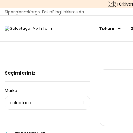
Türkiye
Siparişlerim
Kargo Takip
Blog
Hakkımızda
Tohum
G
Seçimleriniz
Marka
galactago