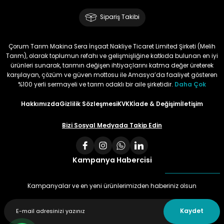
Sipariş Takibi
Çorum Tarım Makina Sera İnşaat Nakliye Ticaret Limited Şirketi (Melih
Tarım), olarak toplumun refahı ve gelişmişliğine katkıda bulunan en iyi
ürünleri sunarak, tarımın değişen ihtiyaçlarını katma değer üreterek
karşılayan, çözüm ve güven mottosu ile Amasya’da faaliyet gösteren
%100 yerli sermayeli ve tarım odaklı bir aile şirketidir.
Daha Çok
Hakkımızda
Gizlilik Sözleşmesi
KVKK
İade & Değişim
İletişim
Bizi Sosyal Medyada Takip Edin
Kampanya Habercisi
Kampanyalar ve en yeni ürünlerimizden haberiniz olsun
Kaydet