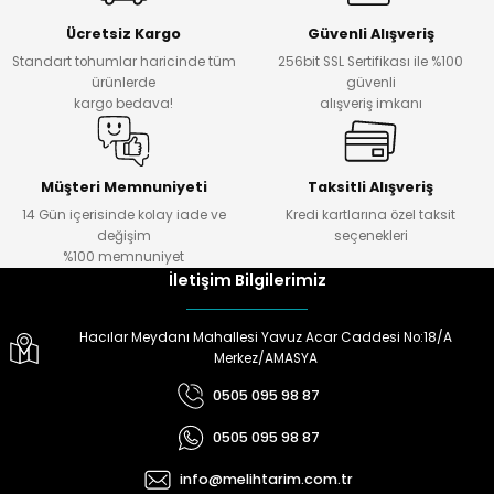
Ücretsiz Kargo
Güvenli Alışveriş
Standart tohumlar haricinde tüm
256bit SSL Sertifikası ile %100
ürünlerde
güvenli
kargo bedava!
alışveriş imkanı
Müşteri Memnuniyeti
Taksitli Alışveriş
14 Gün içerisinde kolay iade ve
Kredi kartlarına özel taksit
değişim
seçenekleri
%100 memnuniyet
İletişim Bilgilerimiz
Hacılar Meydanı Mahallesi Yavuz Acar Caddesi No:18/A
Merkez/AMASYA
0505 095 98 87
0505 095 98 87
info@melihtarim.com.tr