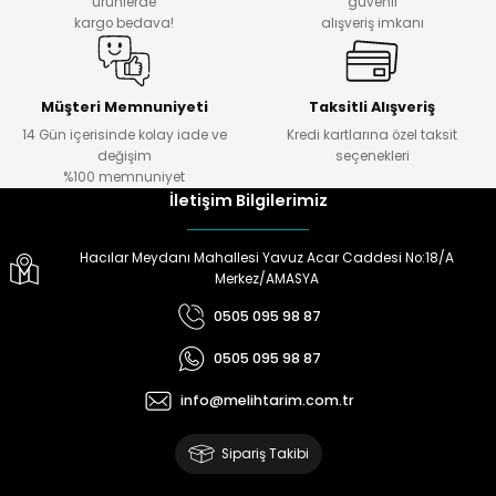
ürünlerde
güvenli
kargo bedava!
alışveriş imkanı
Müşteri Memnuniyeti
Taksitli Alışveriş
14 Gün içerisinde kolay iade ve
Kredi kartlarına özel taksit
değişim
seçenekleri
%100 memnuniyet
İletişim Bilgilerimiz
Hacılar Meydanı Mahallesi Yavuz Acar Caddesi No:18/A
Merkez/AMASYA
0505 095 98 87
0505 095 98 87
info@melihtarim.com.tr
Sipariş Takibi