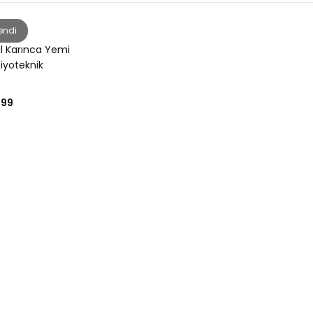
endi
l Karınca Yemi
iyoteknik
199