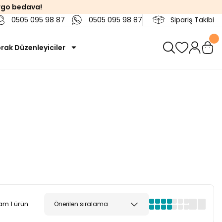
rgo bedava!
0505 095 98 87
0505 095 98 87
Sipariş Takibi
rak Düzenleyiciler
am 1 ürün