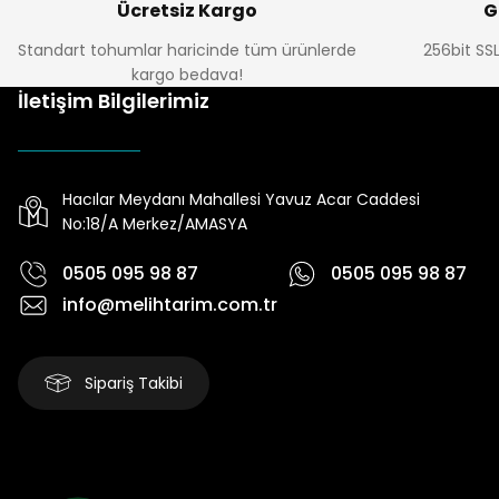
Ücretsiz Kargo
G
Standart tohumlar haricinde tüm ürünlerde
256bit SSL
kargo bedava!
İletişim Bilgilerimiz
Hacılar Meydanı Mahallesi Yavuz Acar Caddesi
No:18/A Merkez/AMASYA
0505 095 98 87
0505 095 98 87
info@melihtarim.com.tr
Sipariş Takibi