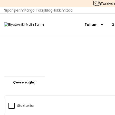
Türkiye
Siparişlerim
Kargo Takip
Blog
Hakkımızda
Tohum
G
Çevre sağlığı
Stoktakiler