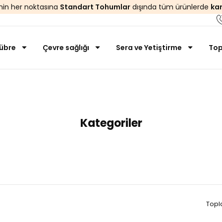
’nin her noktasına
Standart Tohumlar
dışında tüm ürünlerde
ka
übre
Çevre sağlığı
Sera ve Yetiştirme
Top
Anasayfa
Biyoteknik
Kategoriler
Topl