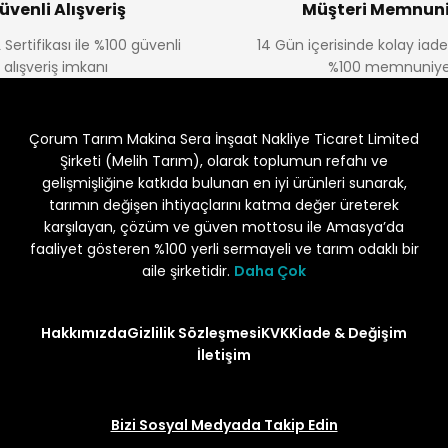
üvenli Alışveriş
Müşteri Memnuni
 Sertifikası ile %100 güvenli
14 Gün içerisinde kolay iad
alışveriş imkanı
%100 memnuniye
Çorum Tarım Makina Sera İnşaat Nakliye Ticaret Limited
Şirketi (Melih Tarım), olarak toplumun refahı ve
gelişmişliğine katkıda bulunan en iyi ürünleri sunarak,
tarımın değişen ihtiyaçlarını katma değer üreterek
karşılayan, çözüm ve güven mottosu ile Amasya’da
faaliyet gösteren %100 yerli sermayeli ve tarım odaklı bir
aile şirketidir.
Daha Çok
Hakkımızda
Gizlilik Sözleşmesi
KVKK
İade & Değişim
İletişim
Bizi Sosyal Medyada Takip Edin