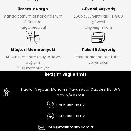
Ücretsiz Kargo
Güvenli Alışveriş
Standart tohumlar haricinde tüm
256bit SSL Sertifikası ile %100
ürünlerde
güvenli
kargo bedava!
alışveriş imkanı
Müşteri Memnuniyeti
Taksitli Alışveriş
14 Gün içerisinde kolay iade ve
Kredi kartlarına özel taksit
değişim
seçenekleri
%100 memnuniyet
İletişim Bilgilerimiz
Hacılar Meydanı Mahallesi Yavuz Acar Caddesi No:18/A
Merkez/AMASYA
0505 095 98 87
0505 095 98 87
info@melihtarim.com.tr