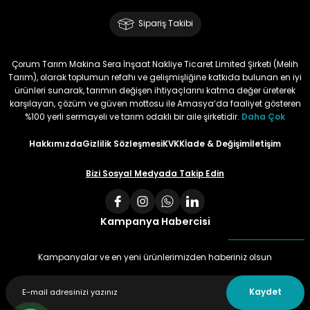
Sipariş Takibi
Çorum Tarım Makina Sera İnşaat Nakliye Ticaret Limited Şirketi (Melih
Tarım), olarak toplumun refahı ve gelişmişliğine katkıda bulunan en iyi
ürünleri sunarak, tarımın değişen ihtiyaçlarını katma değer üreterek
karşılayan, çözüm ve güven mottosu ile Amasya’da faaliyet gösteren
%100 yerli sermayeli ve tarım odaklı bir aile şirketidir.
Daha Çok
Hakkımızda
Gizlilik Sözleşmesi
KVKK
İade & Değişim
İletişim
Bizi Sosyal Medyada Takip Edin
Kampanya Habercisi
Kampanyalar ve en yeni ürünlerimizden haberiniz olsun
Kaydet