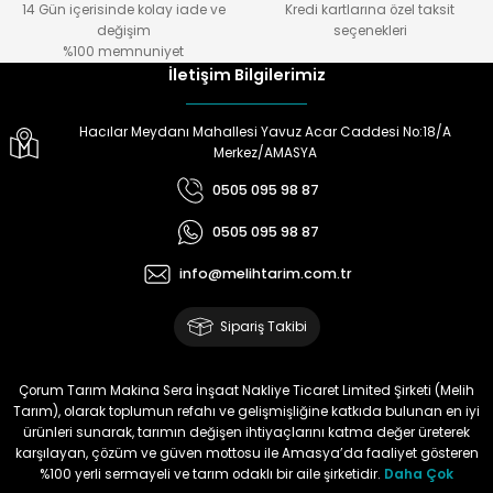
14 Gün içerisinde kolay iade ve
Kredi kartlarına özel taksit
Gönder
değişim
seçenekleri
Ürün hazırlamada
%100 memnuniyet
,göndermede,telefonda bilgi
İletişim Bilgilerimiz
almada çok yardımcılar.Melih
Tarıma teşekkürler.
Hacılar Meydanı Mahallesi Yavuz Acar Caddesi No:18/A
Doğan Zeki Gürbüz | 23/01/2024
Merkez/AMASYA
0505 095 98 87
Ürün elime çok çabuk ulaştı.
Henüz kullanmadım.
0505 095 98 87
Kullandığımda yorum
yapacağım
info@melihtarim.com.tr
Memnun Akkan | 23/01/2024
Sipariş Takibi
Bu ürün çok neşeli değil aynı
anda süs yoncasıyla ektim.
Çorum Tarım Makina Sera İnşaat Nakliye Ticaret Limited Şirketi (Melih
Bunun akibeti 2024 yazına belli
Tarım), olarak toplumun refahı ve gelişmişliğine katkıda bulunan en iyi
olacak
ürünleri sunarak, tarımın değişen ihtiyaçlarını katma değer üreterek
karşılayan, çözüm ve güven mottosu ile Amasya’da faaliyet gösteren
S... Ö... | 23/01/2024
%100 yerli sermayeli ve tarım odaklı bir aile şirketidir.
Daha Çok