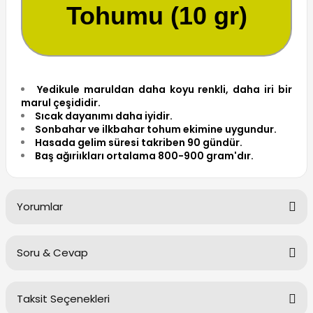
Tohumu (10 gr)
Yedikule maruldan daha koyu renkli, daha iri bir
marul çeşididir.
Sıcak dayanımı daha iyidir.
Sonbahar ve ilkbahar tohum ekimine uygundur.
Hasada gelim süresi takriben 90 gündür.
Baş ağıriıkları ortalama 800-900 gram'dır.
Yorumlar
Soru & Cevap
Bu ürüne ilk yorumu siz yapın!
Taksit Seçenekleri