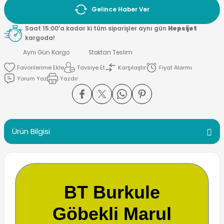
Gelince Haber Ver
Saat 15:00’a kadar ki tüm siparişler aynı gün
Hepsijet
kargoda!
Aynı Gün Kargo
Stoktan Teslim
Tavsiye Et
Karşılaştır
Fiyat Alarmı
Yorum Yaz
Yazdır
Ürün Bilgisi
BT Burkule
Göbekli Marul