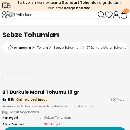
Türkiye’nin her noktasına
Standart Tohumlar
dışında tüm
Geri Dön
Geri Dön
Geri Dön
Geri Dön
Geri Dön
ürünlerde
kargo bedava!
ğı
iştirme
enleyiciler
Sebze Tohumları
ları
leri
zemeleri
kürt
Anasayfa
Tohum
Sebze Tohumları
BT Burkule Marul Tohumu 1
arı
releri
lendirme
k Asit
leri
ipmanlar
balaj
rı
r
 Ürünleri
iciler
BT Burkule Marul Tohumu 10 gr
₺ 55
arı
eler
 Ürünleri
Online'a özel fırsat
(0) Yorum
Bu ürünü
₺ 6
den başlayan taksitlerle satın alabilirsiniz.
Taksit Seçenekleri
humlar
Ürünleri
Kategori
Sebze Tohumları
Stok Durumu
Stokta yok