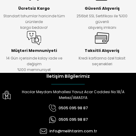
Ücretsiz Kargo
Güvenli Alışveriş
Standart tohumlar haricinde tüm
256bit SSL Sertifikası ile %100
ürünlerde
güvenli
kargo bedava!
alışveriş imkanı
Müşteri Memnuniyeti
Taksitli Alışveriş
14 Gün içerisinde kolay iade ve
Kredi kartlarına özel taksit
değişim
seçenekleri
%100 memnuniyet
İletişim Bilgilerimiz
Hacılar Meydanı Mahallesi Yavuz Acar Caddesi No:18/A
Merkez/AMASYA
0505 095 98 87
0505 095 98 87
info@melihtarim.com.tr