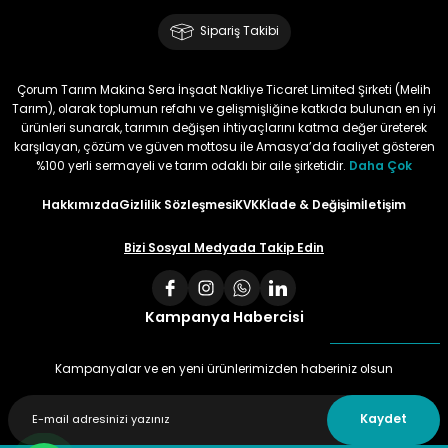
Sipariş Takibi
Çorum Tarım Makina Sera İnşaat Nakliye Ticaret Limited Şirketi (Melih
Tarım), olarak toplumun refahı ve gelişmişliğine katkıda bulunan en iyi
ürünleri sunarak, tarımın değişen ihtiyaçlarını katma değer üreterek
karşılayan, çözüm ve güven mottosu ile Amasya’da faaliyet gösteren
%100 yerli sermayeli ve tarım odaklı bir aile şirketidir.
Daha Çok
Hakkımızda
Gizlilik Sözleşmesi
KVKK
İade & Değişim
İletişim
Bizi Sosyal Medyada Takip Edin
Kampanya Habercisi
Kampanyalar ve en yeni ürünlerimizden haberiniz olsun
Kaydet