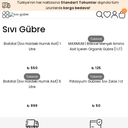
Türkiye’nin her noktasına
Standart Tohumlar
dışında tüm
Geri Dön
Geri Dön
Geri Dön
Geri Dön
Geri Dön
ürünlerde
kargo bedava!
ğı
iştirme
enleyiciler
Sıvı Gübre
ları
leri
zemeleri
kürt
Tükendi
Biototal (Sıvı Haldeki Humik Asit) 1
MAXIMUM | Bitkisel Menşeli Amino
Litre
Asit İçeren Organik Gübre (1 LT)
arı
releri
lendirme
k Asit
leri
ipmanlar
balaj
₺ 550
₺ 125
Tükendi
Tükendi
Biototal (Sıvı Haldeki Humik Asit) 5
Potasyum Gübresi Sıvı Zolax 1 Lt
rı
r
 Ürünleri
iciler
Litre
arı
eler
 Ürünleri
₺ 999
₺ 50
humlar
Ürünleri