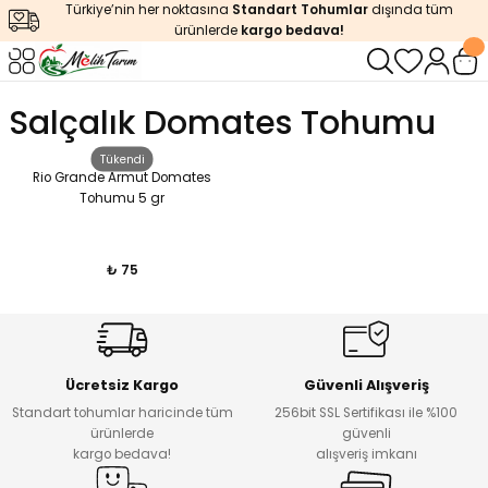
Türkiye’nin her noktasına
Standart Tohumlar
dışında tüm
Geri Dön
Geri Dön
Geri Dön
Geri Dön
Geri Dön
ürünlerde
kargo bedava!
ğı
iştirme
enleyiciler
Salçalık Domates Tohumu
ları
leri
zemeleri
kürt
Tükendi
Rio Grande Armut Domates
Tohumu 5 gr
arı
releri
lendirme
k Asit
leri
ipmanlar
balaj
₺ 75
rı
r
 Ürünleri
iciler
arı
eler
 Ürünleri
Ücretsiz Kargo
Güvenli Alışveriş
Standart tohumlar haricinde tüm
256bit SSL Sertifikası ile %100
humlar
Ürünleri
ürünlerde
güvenli
kargo bedava!
alışveriş imkanı