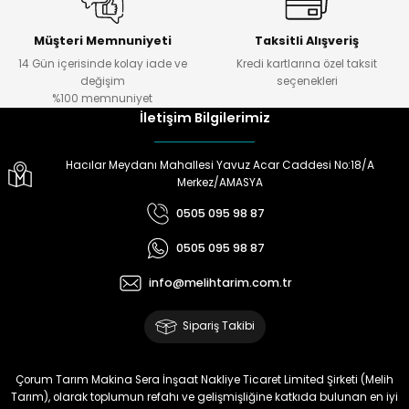
Müşteri Memnuniyeti
Taksitli Alışveriş
14 Gün içerisinde kolay iade ve
Kredi kartlarına özel taksit
değişim
seçenekleri
%100 memnuniyet
İletişim Bilgilerimiz
Hacılar Meydanı Mahallesi Yavuz Acar Caddesi No:18/A
Merkez/AMASYA
0505 095 98 87
0505 095 98 87
info@melihtarim.com.tr
Sipariş Takibi
Çorum Tarım Makina Sera İnşaat Nakliye Ticaret Limited Şirketi (Melih
Tarım), olarak toplumun refahı ve gelişmişliğine katkıda bulunan en iyi