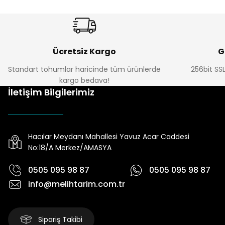
Ücretsiz Kargo
G
Standart tohumlar haricinde tüm ürünlerde
256bit SSL
kargo bedava!
İletişim Bilgilerimiz
Hacılar Meydanı Mahallesi Yavuz Acar Caddesi
No:18/A Merkez/AMASYA
0505 095 98 87
0505 095 98 87
info@melihtarim.com.tr
Sipariş Takibi