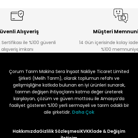
üvenli Alışveriş
Müşteri Memnuni
 Sertifikası ile %100 güvenli
14 Gün içerisinde kolay iad
alışveriş imkanı
%100 memnuniye
Çorum Tarım Makina Sera İnşaat Nakliye Ticaret Limited
Şirketi (Melih Tarım), olarak toplumun refahı ve
gelişmişliğine katkıda bulunan en iyi ürünleri sunarak,
tarımın değişen ihtiyaçlarını katma değer üreterek
karşılayan, çözüm ve güven mottosu ile Amasya’da
faaliyet gösteren %100 yerli sermayeli ve tarım odaklı bir
aile şirketidir.
Daha Çok
Hakkımızda
Gizlilik Sözleşmesi
KVKK
İade & Değişim