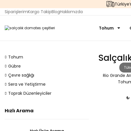
Türkiye
Siparişlerim
Kargo Takip
Blog
Hakkımızda
Tohum
Salçalı
Tohum
Gübre
Tük
Çevre sağlığı
Rio Grande A
Tohum
Sera ve Yetiştirme
Toprak Düzenleyiciler
₺ 
Hızlı Arama
Hızlı Ürün Arama