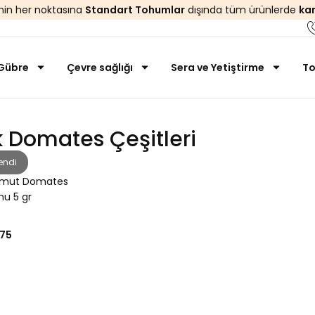
’nin her noktasına
Standart Tohumlar
dışında tüm ürünlerde
ka
Gübre
Çevre sağlığı
Sera ve Yetiştirme
To
k Domates Çeşitleri
endi
rmut Domates
u 5 gr
75