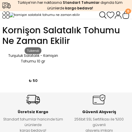
Türkiye’nin her noktasına
Standart Tohumlar
dışında tüm
Geri Dön
Geri Dön
Geri Dön
Geri Dön
Geri Dön
ürünlerde
kargo bedava!
0
ğı
iştirme
enleyiciler
Kornişon Salatalık Tohumu
Ne Zaman Ekilir
ları
leri
zemeleri
kürt
Tükendi
arı
releri
lendirme
k Asit
Turşuluk Salatalık - Kornişon
Tohumu 10 gr
leri
ipmanlar
balaj
₺ 50
rı
r
 Ürünleri
iciler
arı
eler
 Ürünleri
Ücretsiz Kargo
Güvenli Alışveriş
humlar
Ürünleri
Standart tohumlar haricinde tüm
256bit SSL Sertifikası ile %100
ürünlerde
güvenli
kargo bedava!
alışveriş imkanı