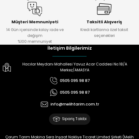
Müşteri Memnuniyeti
Taksitli Alışveriş
14 Gün içerisinde kolay iade ve
Kredi kartlarına özel taksit
değişim
seçenekleri
%100 memnuniyet
İletişim Bilgilerimiz
Hacılar Meydanı Mahallesi Yavuz Acar Caddesi No:18/A
Merkez/AMASYA
0505 095 98 87
0505 095 98 87
info@melihtarim.com.tr
Sipariş Takibi
Çorum Tarım Makina Sera İnşaat Nakliye Ticaret Limited Şirketi (Melih