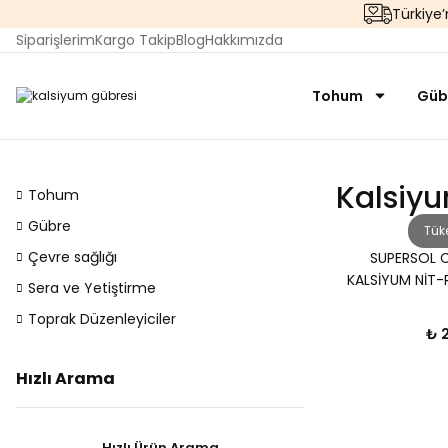
Türkiye
Siparişlerim
Kargo Takip
Blog
Hakkımızda
Tohum
Güb
Kalsiy
Tohum
Gübre
Tük
Çevre sağlığı
SUPERSOL 
KALSİYUM NİT-R
Sera ve Yetiştirme
Lİ
Toprak Düzenleyiciler
₺ 
Hızlı Arama
Hızlı Ürün Arama