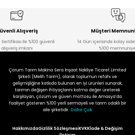
üvenli Alışveriş
Müşteri Memnuni
 Sertifikası ile %100 güvenli
14 Gün içerisinde kolay iad
alışveriş imkanı
%100 memnuniye
Çorum Tarım Makina Sera İnşaat Nakliye Ticaret Limited
Şirketi (Melih Tarım), olarak toplumun refahı ve
gelişmişliğine katkıda bulunan en iyi ürünleri sunarak,
tarımın değişen ihtiyaçlarını katma değer üreterek
karşılayan, çözüm ve güven mottosu ile Amasya’da
faaliyet gösteren %100 yerli sermayeli ve tarım odaklı bir
aile şirketidir.
Daha Çok
Hakkımızda
Gizlilik Sözleşmesi
KVKK
İade & Değişim