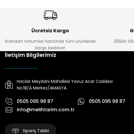
Ücretsiz Kargo
G
Standart tohumlar haricinde tüm ürünlerde
256bit SSL
kargo bedava!
İletişim Bilgilerimiz
Hacılar Meydanı Mahallesi Yavuz Acar Caddesi
No:18/A Merkez/AMASYA
0505 095 98 87
0505 095 98 87
info@melihtarim.com.tr
Sipariş Takibi