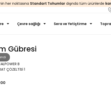
’nin her noktasına
Standart Tohumlar
dışında tüm ürünlerde
ka
re
Çevre sağlığı
Sera ve Yetiştirme
Topra
um Gübresi
endi
CALPOWER B
AT ÇÖZELTİSİ 1
TRE
200