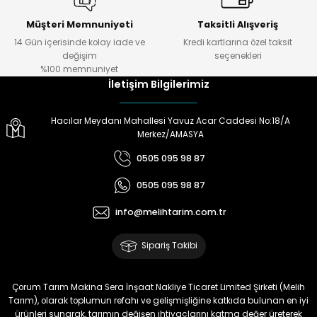
Müşteri Memnuniyeti
Taksitli Alışveriş
14 Gün içerisinde kolay iade ve
Kredi kartlarına özel taksit
değişim
seçenekleri
%100 memnuniyet
İletişim Bilgilerimiz
Hacılar Meydanı Mahallesi Yavuz Acar Caddesi No:18/A
Merkez/AMASYA
0505 095 98 87
0505 095 98 87
info@melihtarim.com.tr
Sipariş Takibi
Çorum Tarım Makina Sera İnşaat Nakliye Ticaret Limited Şirketi (Melih
Tarım), olarak toplumun refahı ve gelişmişliğine katkıda bulunan en iyi
ürünleri sunarak, tarımın değişen ihtiyaçlarını katma değer üreterek