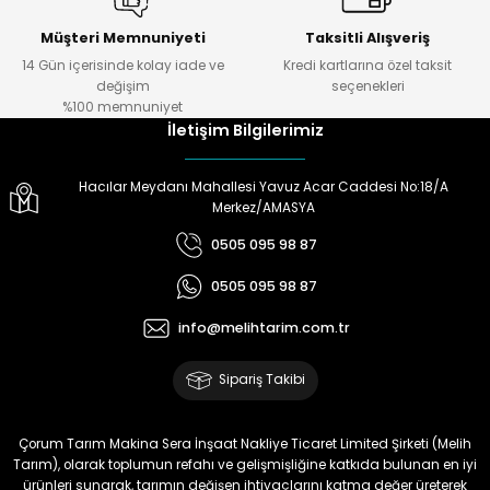
Müşteri Memnuniyeti
Taksitli Alışveriş
14 Gün içerisinde kolay iade ve
Kredi kartlarına özel taksit
değişim
seçenekleri
%100 memnuniyet
İletişim Bilgilerimiz
Hacılar Meydanı Mahallesi Yavuz Acar Caddesi No:18/A
Merkez/AMASYA
0505 095 98 87
0505 095 98 87
info@melihtarim.com.tr
Sipariş Takibi
Çorum Tarım Makina Sera İnşaat Nakliye Ticaret Limited Şirketi (Melih
Tarım), olarak toplumun refahı ve gelişmişliğine katkıda bulunan en iyi
ürünleri sunarak, tarımın değişen ihtiyaçlarını katma değer üreterek