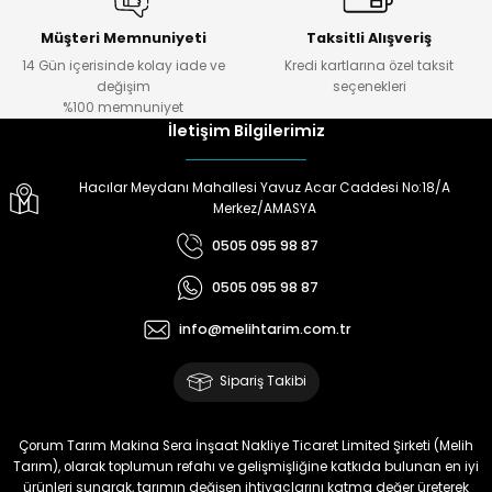
Müşteri Memnuniyeti
Taksitli Alışveriş
14 Gün içerisinde kolay iade ve
Kredi kartlarına özel taksit
değişim
seçenekleri
%100 memnuniyet
İletişim Bilgilerimiz
Hacılar Meydanı Mahallesi Yavuz Acar Caddesi No:18/A
Merkez/AMASYA
0505 095 98 87
0505 095 98 87
info@melihtarim.com.tr
Sipariş Takibi
Çorum Tarım Makina Sera İnşaat Nakliye Ticaret Limited Şirketi (Melih
Tarım), olarak toplumun refahı ve gelişmişliğine katkıda bulunan en iyi
ürünleri sunarak, tarımın değişen ihtiyaçlarını katma değer üreterek