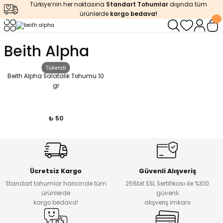
Türkiye’nin her noktasına
Standart Tohumlar
dışında tüm
Geri Dön
Geri Dön
Geri Dön
Geri Dön
Geri Dön
ürünlerde
kargo bedava!
ğı
iştirme
enleyiciler
Beith Alpha
ları
leri
zemeleri
kürt
Tükendi
Beith Alpha Salatalık Tohumu 10
gr
arı
releri
lendirme
k Asit
leri
ipmanlar
balaj
₺ 50
rı
r
 Ürünleri
iciler
arı
eler
 Ürünleri
Ücretsiz Kargo
Güvenli Alışveriş
Standart tohumlar haricinde tüm
256bit SSL Sertifikası ile %100
ürünlerde
güvenli
humlar
Ürünleri
kargo bedava!
alışveriş imkanı