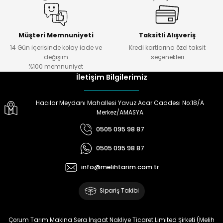
Müşteri Memnuniyeti
Taksitli Alışveriş
14 Gün içerisinde kolay iade ve
Kredi kartlarına özel taksit
değişim
seçenekleri
%100 memnuniyet
İletişim Bilgilerimiz
Hacılar Meydanı Mahallesi Yavuz Acar Caddesi No:18/A
Merkez/AMASYA
0505 095 98 87
0505 095 98 87
info@melihtarim.com.tr
Sipariş Takibi
Çorum Tarım Makina Sera İnşaat Nakliye Ticaret Limited Şirketi (Melih