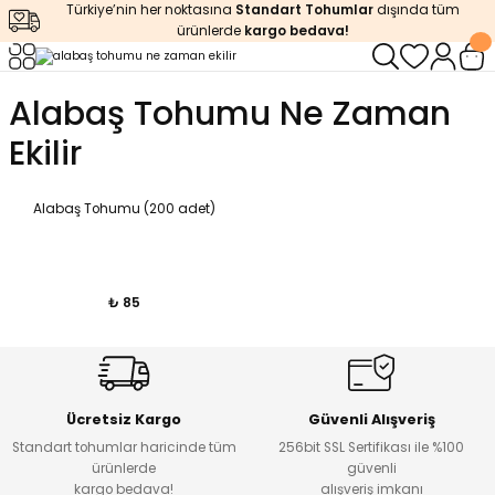
Türkiye’nin her noktasına
Standart Tohumlar
dışında tüm
Geri Dön
Geri Dön
Geri Dön
Geri Dön
Geri Dön
ürünlerde
kargo bedava!
ğı
iştirme
enleyiciler
Alabaş Tohumu Ne Zaman
Ekilir
ları
leri
zemeleri
kürt
arı
releri
lendirme
k Asit
Alabaş Tohumu (200 adet)
leri
ipmanlar
balaj
₺ 85
rı
r
 Ürünleri
iciler
arı
eler
 Ürünleri
Ücretsiz Kargo
Güvenli Alışveriş
humlar
Ürünleri
Standart tohumlar haricinde tüm
256bit SSL Sertifikası ile %100
ürünlerde
güvenli
kargo bedava!
alışveriş imkanı