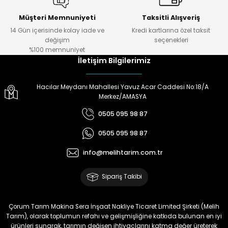
Müşteri Memnuniyeti
Taksitli Alışveriş
14 Gün içerisinde kolay iade ve
Kredi kartlarına özel taksit
değişim
seçenekleri
%100 memnuniyet
İletişim Bilgilerimiz
Hacılar Meydanı Mahallesi Yavuz Acar Caddesi No:18/A
Merkez/AMASYA
0505 095 98 87
0505 095 98 87
info@melihtarim.com.tr
Sipariş Takibi
Çorum Tarım Makina Sera İnşaat Nakliye Ticaret Limited Şirketi (Melih
Tarım), olarak toplumun refahı ve gelişmişliğine katkıda bulunan en iyi
ürünleri sunarak, tarımın değişen ihtiyaçlarını katma değer üreterek