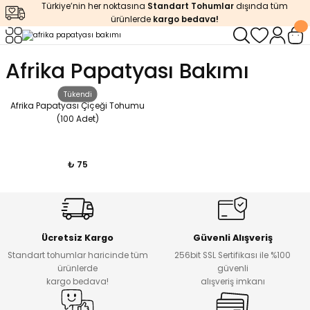
Türkiye’nin her noktasına
Standart Tohumlar
dışında tüm
Geri Dön
Geri Dön
Geri Dön
Geri Dön
Geri Dön
ürünlerde
kargo bedava!
ğı
iştirme
enleyiciler
Afrika Papatyası Bakımı
ları
leri
zemeleri
kürt
Tükendi
Afrika Papatyası Çiçeği Tohumu
(100 Adet)
arı
releri
lendirme
k Asit
leri
ipmanlar
balaj
₺ 75
rı
r
 Ürünleri
iciler
arı
eler
 Ürünleri
Ücretsiz Kargo
Güvenli Alışveriş
Standart tohumlar haricinde tüm
256bit SSL Sertifikası ile %100
ürünlerde
güvenli
humlar
Ürünleri
kargo bedava!
alışveriş imkanı