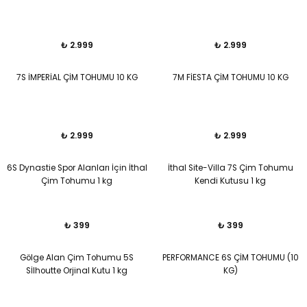
₺ 2.999
₺ 2.999
7S İMPERİAL ÇİM TOHUMU 10 KG
7M FİESTA ÇİM TOHUMU 10 KG
₺ 2.999
₺ 2.999
6S Dynastie Spor Alanları İçin İthal
İthal Site-Villa 7S Çim Tohumu
Çim Tohumu 1 kg
Kendi Kutusu 1 kg
₺ 399
₺ 399
Gölge Alan Çim Tohumu 5S
PERFORMANCE 6S ÇİM TOHUMU (10
Sİlhoutte Orjinal Kutu 1 kg
KG)