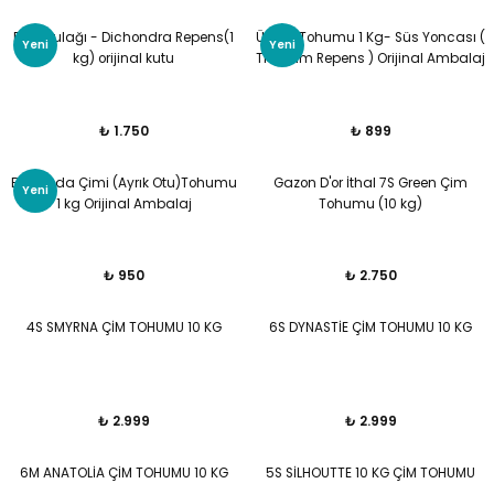
Fare Kulağı - Dichondra Repens(1
Üçgül Tohumu 1 Kg- Süs Yoncası (
Yeni
Yeni
kg) orijinal kutu
Trifolium Repens ) Orijinal Ambalaj
₺ 1.750
₺ 899
Bermuda Çimi (Ayrık Otu)Tohumu
Gazon D'or İthal 7S Green Çim
Yeni
1 kg Orijinal Ambalaj
Tohumu (10 kg)
₺ 950
₺ 2.750
4S SMYRNA ÇİM TOHUMU 10 KG
6S DYNASTİE ÇİM TOHUMU 10 KG
₺ 2.999
₺ 2.999
6M ANATOLİA ÇİM TOHUMU 10 KG
5S SİLHOUTTE 10 KG ÇİM TOHUMU