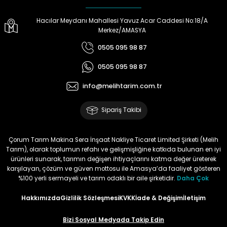
Hacılar Meydanı Mahallesi Yavuz Acar Caddesi No:18/A
Merkez/AMASYA
0505 095 98 87
0505 095 98 87
info@melihtarim.com.tr
Sipariş Takibi
Çorum Tarım Makina Sera İnşaat Nakliye Ticaret Limited Şirketi (Melih
Tarım), olarak toplumun refahı ve gelişmişliğine katkıda bulunan en iyi
ürünleri sunarak, tarımın değişen ihtiyaçlarını katma değer üreterek
karşılayan, çözüm ve güven mottosu ile Amasya’da faaliyet gösteren
%100 yerli sermayeli ve tarım odaklı bir aile şirketidir.
Daha Çok
Hakkımızda
Gizlilik Sözleşmesi
KVKK
İade & Değişim
İletişim
Bizi Sosyal Medyada Takip Edin