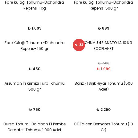
Fare Kulağı Tohumu-Dichondra
Fare Kulağı Tohumu-Dichondra
Repens-1 kg
Repens-500 gr
₺ 1.699
₺ 899
Fare Kulağı Tohumu -Dichondra
ÇİM TOHUMU 4S ANATOLIA 10 KG
%-33
Repens-250 gr
ECOPLANET
₺ 1.500
₺ 450
₺ 1.999
Arzuman İri Kırmızı Turp Tohumu
Bariz F1 Sırık Hıyar Tohumu (500
500 gr
Adet)
₺ 750
₺ 2.250
Bursa Tohum | Balaban F1 Pembe
BT Falcon Domates Tohumu (10
Domates Tohumu 1.000 Adet
Gr)