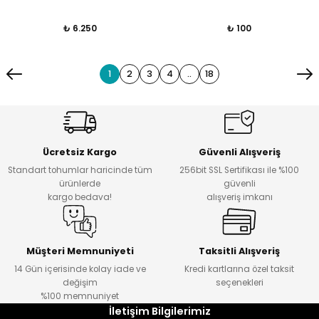
₺ 6.250
₺ 100
1
2
3
4
..
18
Ücretsiz Kargo
Güvenli Alışveriş
Standart tohumlar haricinde tüm
256bit SSL Sertifikası ile %100
ürünlerde
güvenli
kargo bedava!
alışveriş imkanı
Müşteri Memnuniyeti
Taksitli Alışveriş
14 Gün içerisinde kolay iade ve
Kredi kartlarına özel taksit
değişim
seçenekleri
%100 memnuniyet
İletişim Bilgilerimiz