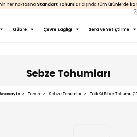
’nin her noktasına
Standart Tohumlar
dışında tüm ürünlerde
ka
Gübre
Çevre sağlığı
Sera ve Yetiştirme
Sebze Tohumları
Anasayfa
Tohum
Sebze Tohumları
Tatlı Kıl Biber Tohumu (1