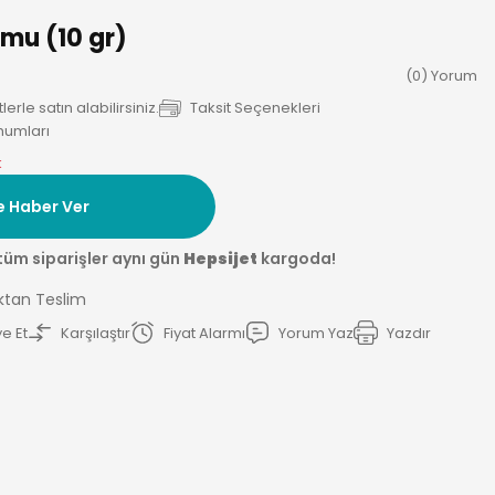
umu (10 gr)
(0) Yorum
rle satın alabilirsiniz.
Taksit Seçenekleri
humları
k
e Haber Ver
tüm siparişler aynı gün
Hepsijet
kargoda!
ktan Teslim
e Et
Karşılaştır
Fiyat Alarmı
Yorum Yaz
Yazdır