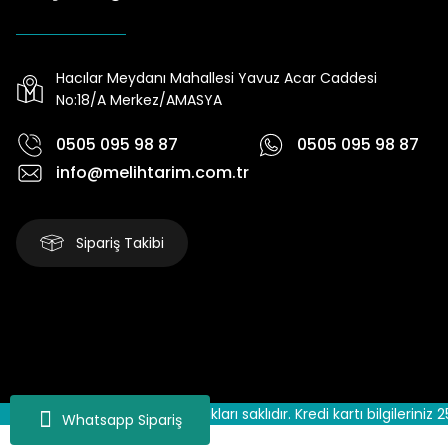
Ürün elime çok çabuk ulaştı. Henüz kullanmadım. Kulla
Memnun Akkan | 23/01/2024
Hacılar Meydanı Mahallesi Yavuz Acar Caddesi
No:18/A Merkez/AMASYA
Bu ürün çok neşeli değil aynı anda süs yoncasıyla ektim. B
olacak
0505 095 98 87
0505 095 98 87
S... Ö... | 23/01/2024
info@melihtarim.com.tr
Deneyimini Paylaş
Sipariş Takibi
2025 © MD Creative tüm hakları saklıdır. Kredi kartı bilgileriniz 2
Whatsapp Sipariş