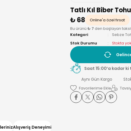
Tatlı Kıl Biber Toh
₺ 68
Online'a özel fırsat
Bu ürünü
₺ 7
den başlayan taksitle
Kategori
Sebze To
Stok Durumu
Stokta yo
Gelinc
Saat 15:00’a kadar ki 
Aynı Gün Kargo
Sto
Tavsiy
leriniz
Alışveriş Deneyimi