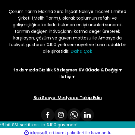
Gönder
ndığımda yorum yapacağım
Çorum Tarım Makina Sera İnşaat Nakliye Ticaret Limited
Şirketi (Melih Tarım), olarak toplumun refahı ve
gelişmişliğine katkıda bulunan en iyi ürünleri sunarak,
unun akibeti 2024 yazına belli
tarımın değişen ihtiyaçlarını katma değer üreterek
karşılayan, çözüm ve güven mottosu ile Amasya’da
faaliyet gösteren %100 yerli sermayeli ve tarım odaklı bir
aile şirketidir.
Daha Çok
Hakkımızda
Gizlilik Sözleşmesi
KVKK
İade & Değişim
İletişim
Bizi Sosyal Medyada Takip Edin
56 bit SSL sertifikası ile %100 güvende!
ile
ideasoft
e-