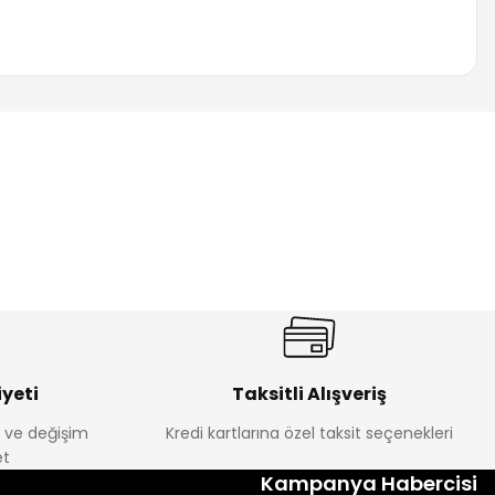
za iletebilirsiniz.
yeti
Taksitli Alışveriş
e ve değişim
Kredi kartlarına özel taksit seçenekleri
t
Kampanya Habercisi