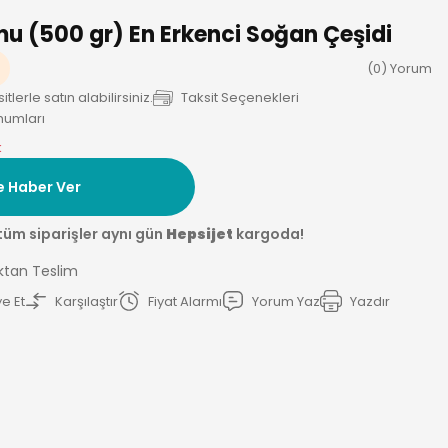
 (500 gr) En Erkenci Soğan Çeşidi
(0) Yorum
lerle satın alabilirsiniz.
Taksit Seçenekleri
humları
k
e Haber Ver
tüm siparişler aynı gün
Hepsijet
kargoda!
ktan Teslim
e Et
Karşılaştır
Fiyat Alarmı
Yorum Yaz
Yazdır