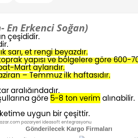
 En Erkenci Soğan)
 çeşididir.
ir.
k sarı, et rengi beyazdır.
oprak yapısı ve bölgelere göre 600-700
at-Mart aylarıdır.
ziran – Temmuz ilk haftasıdır.
r aralığındadır.
oşullarına göre
5-8 ton verim
alınabilir.
etime uygun bir çeşittir.
Gönderilecek Kargo Firmaları