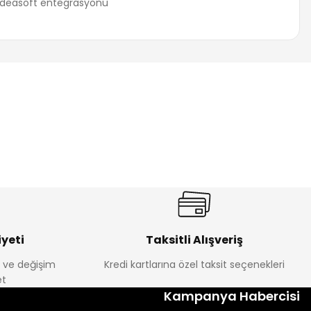
za iletebilirsiniz.
yeti
Taksitli Alışveriş
e ve değişim
Kredi kartlarına özel taksit seçenekleri
t
Kampanya Habercisi