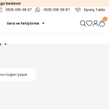
rgo bedava!
0505 095 98 87
0505 095 98 87
Sipariş Takibi
Sera ve Yetiştirme
r
nci Soğan Çeşidi