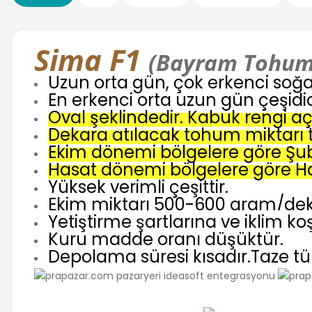
Sima F1
(Bayram Tohum-
Uzun orta gün, çok erkenci soğan
En erkenci orta uzun gün çeşidid
Oval şeklindedir. Kabuk rengi açı
Dekara atılacak tohum miktarı t
Ekim dönemi bölgelere göre Şub
Hasat dönemi bölgelere göre Ha
Yüksek verimli çeşittir.
Ekim miktarı 500-600 gram/deka
Yetiştirme şartlarına ve iklim k
Kuru madde oranı düşüktür.
Depolama süresi kısadır.Taze tük