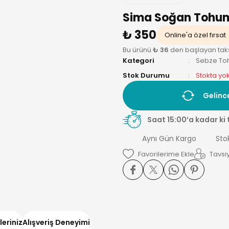
Sima Soğan Tohumu
₺ 350
Online'a özel fırsat
Bu ürünü
₺ 36
den başlayan taksit
Kategori
Sebze To
Stok Durumu
Stokta yo
Gelinc
Saat 15:00’a kadar ki 
Aynı Gün Kargo
Sto
Tavsiy
leriniz
Alışveriş Deneyimi