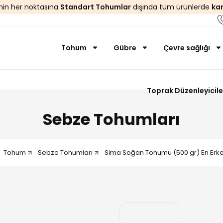
’nin her noktasına
Standart Tohumlar
dışında tüm ürünlerde
ka
Tohum
Gübre
Çevre sağlığı
Toprak Düzenleyicile
Sebze Tohumları
Tohum
Sebze Tohumları
Sima Soğan Tohumu (500 gr) En Erke