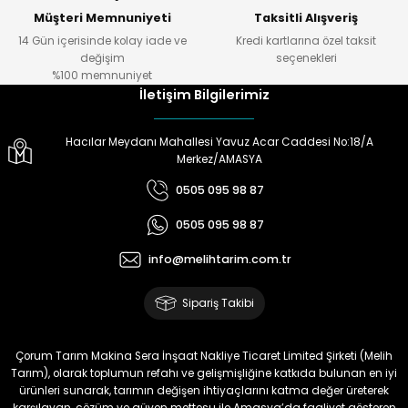
Müşteri Memnuniyeti
Taksitli Alışveriş
Ö... Ö... | 24/01/2024
14 Gün içerisinde kolay iade ve
Kredi kartlarına özel taksit
Gönder
değişim
seçenekleri
Ürün hazırlamada
%100 memnuniyet
,göndermede,telefonda bilgi
İletişim Bilgilerimiz
almada çok yardımcılar.Melih
Tarıma teşekkürler.
Hacılar Meydanı Mahallesi Yavuz Acar Caddesi No:18/A
Doğan Zeki Gürbüz | 23/01/2024
Merkez/AMASYA
0505 095 98 87
Ürün elime çok çabuk ulaştı.
Henüz kullanmadım.
0505 095 98 87
Kullandığımda yorum
yapacağım
info@melihtarim.com.tr
Memnun Akkan | 23/01/2024
Sipariş Takibi
Bu ürün çok neşeli değil aynı
anda süs yoncasıyla ektim.
Çorum Tarım Makina Sera İnşaat Nakliye Ticaret Limited Şirketi (Melih
Bunun akibeti 2024 yazına belli
Tarım), olarak toplumun refahı ve gelişmişliğine katkıda bulunan en iyi
olacak
ürünleri sunarak, tarımın değişen ihtiyaçlarını katma değer üreterek