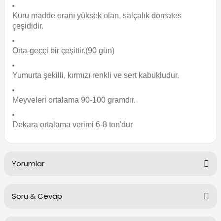
Kuru madde oranı yüksek olan, salçalık domates
çeşididir.
Orta-geççi bir çeşittir.(90 gün)
Yumurta şekilli, kırmızı renkli ve sert kabukludur.
Meyveleri ortalama 90-100 gramdır.
Dekara ortalama verimi 6-8 ton'dur
Yorumlar
Soru & Cevap
Bu ürüne ilk yorumu siz yapın!