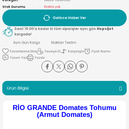
Kategori
Sebze Tohumları
Stok Durumu
Stokta yok
Gelince Haber Ver
Saat 15:00’a kadar ki tüm siparişler aynı gün
Hepsijet
kargoda!
Aynı Gün Kargo
Stoktan Teslim
Tavsiye Et
Karşılaştır
Fiyat Alarmı
Yorum Yaz
Yazdır
Ürün Bilgisi
RİO GRANDE Domates Tohumu
(Armut Domates)