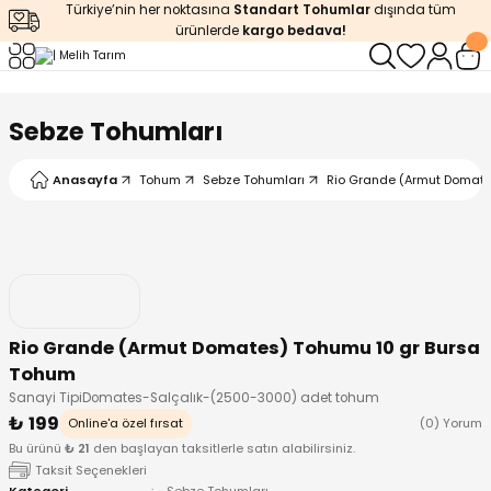
Türkiye’nin her noktasına
Standart Tohumlar
dışında tüm
Geri Dön
Geri Dön
Geri Dön
Geri Dön
Geri Dön
ürünlerde
kargo bedava!
ğı
iştirme
enleyiciler
Sebze Tohumları
ları
leri
zemeleri
kürt
Anasayfa
Tohum
Sebze Tohumları
Rio Grande (Armut Domate
arı
releri
lendirme
k Asit
leri
ipmanlar
balaj
rı
r
 Ürünleri
iciler
Rio Grande (Armut Domates) Tohumu 10 gr Bursa
Tohum
arı
eler
 Ürünleri
Sanayi TipiDomates-Salçalık-(2500-3000) adet tohum
₺ 199
Online'a özel fırsat
(0) Yorum
humlar
Ürünleri
Bu ürünü
₺ 21
den başlayan taksitlerle satın alabilirsiniz.
Taksit Seçenekleri