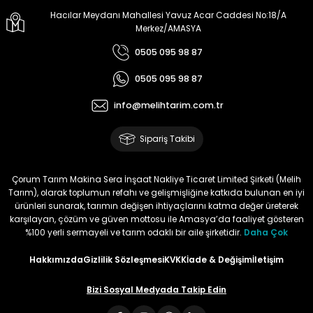
Hacılar Meydanı Mahallesi Yavuz Acar Caddesi No:18/A
Doğan Zeki Gürbüz | 23/01/2024
Merkez/AMASYA
0505 095 98 87
Ürün elime çok çabuk ulaştı.
Henüz kullanmadım.
0505 095 98 87
Kullandığımda yorum
yapacağım
info@melihtarim.com.tr
Memnun Akkan | 23/01/2024
Sipariş Takibi
Bu ürün çok neşeli değil aynı
anda süs yoncasıyla ektim.
Çorum Tarım Makina Sera İnşaat Nakliye Ticaret Limited Şirketi (Melih
Bunun akibeti 2024 yazına belli
Tarım), olarak toplumun refahı ve gelişmişliğine katkıda bulunan en iyi
olacak
ürünleri sunarak, tarımın değişen ihtiyaçlarını katma değer üreterek
karşılayan, çözüm ve güven mottosu ile Amasya’da faaliyet gösteren
S... Ö... | 23/01/2024
%100 yerli sermayeli ve tarım odaklı bir aile şirketidir.
Daha Çok
Hakkımızda
Gizlilik Sözleşmesi
KVKK
İade & Değişim
İletişim
Deneyimini Paylaş
Bizi Sosyal Medyada Takip Edin