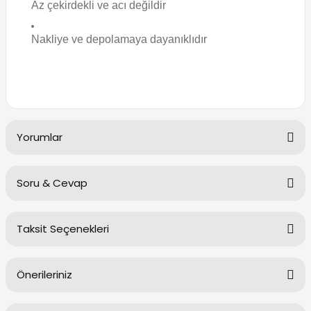
Az çekirdekli ve acı değildir
Nakliye ve depolamaya dayanıklıdır
Yorumlar
Soru & Cevap
Bu ürüne ilk yorumu siz yapın!
Taksit Seçenekleri
Yorum Yaz
Ürün hakkında henüz soru sorulmamış.
Önerileriniz
Soru Sor