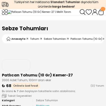
Türkiye’nin her noktasına
Standart Tohumlar
dışında tüm
Geri Dön
Geri Dön
Geri Dön
Geri Dön
Geri Dön
ürünlerde
kargo bedava!
ğı
iştirme
enleyiciler
Sebze Tohumları
ları
leri
zemeleri
kürt
Anasayfa
Tohum
Sebze Tohumları
Patlıcan Tohumu (10 Gr) 
arı
releri
lendirme
k Asit
leri
ipmanlar
balaj
rı
r
 Ürünleri
iciler
Patlıcan Tohumu (10 Gr) Kemer-27
2000 Adet Tohum, 100m² alan eker
arı
eler
 Ürünleri
₺ 68
Online'a özel fırsat
(0) Yorum
Bu ürünü
₺ 7
den başlayan taksitlerle satın alabilirsiniz.
humlar
Ürünleri
Taksit Seçenekleri
Kategori
Sebze Tohumları
Stok Durumu
Stokta var