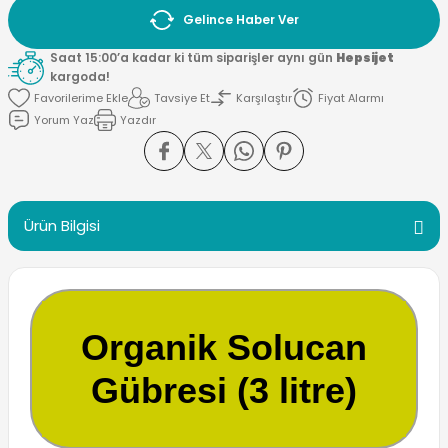
Gelince Haber Ver
Saat 15:00’a kadar ki tüm siparişler aynı gün
Hepsijet
kargoda!
Tavsiye Et
Karşılaştır
Fiyat Alarmı
Yorum Yaz
Yazdır
Ürün Bilgisi
Organik Solucan
Gübresi (3 litre)