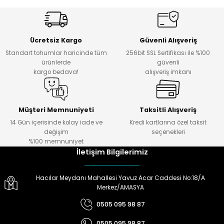
Ürün resmi kalitesiz, bozuk veya görüntülenemiyor.
i... a... | 22/03/2025
Ürün açıklamasında eksik bilgiler bulunuyor.
Ürün bilgilerinde hatalar bulunuyor.
Siteye ilk kez girdim be alışveriş
Ücretsiz Kargo
Güvenli Alışveriş
yaparak çıktım. Ürünler doğru
Ürün fiyatı diğer sitelerden daha pahalı.
Standart tohumlar haricinde tüm
256bit SSL Sertifikası ile %100
tanımlanmış, sipariş ettiğimiz
Bu ürüne benzer farklı alternatifler olmalı.
ürünlerde
güvenli
ürünü teslim alırken bir sürpriz
kargo bedava!
alışveriş imkanı
ile karşılaşmıyorsunuz.
Paketleme ve sevkiyatta da
başarılı.
Müşteri Memnuniyeti
Taksitli Alışveriş
Ö... Ö... | 24/01/2024
14 Gün içerisinde kolay iade ve
Kredi kartlarına özel taksit
Gönder
değişim
seçenekleri
Ürün hazırlamada
%100 memnuniyet
,göndermede,telefonda bilgi
İletişim Bilgilerimiz
almada çok yardımcılar.Melih
Tarıma teşekkürler.
Hacılar Meydanı Mahallesi Yavuz Acar Caddesi No:18/A
Doğan Zeki Gürbüz | 23/01/2024
Merkez/AMASYA
0505 095 98 87
Ürün elime çok çabuk ulaştı.
Henüz kullanmadım.
0505 095 98 87