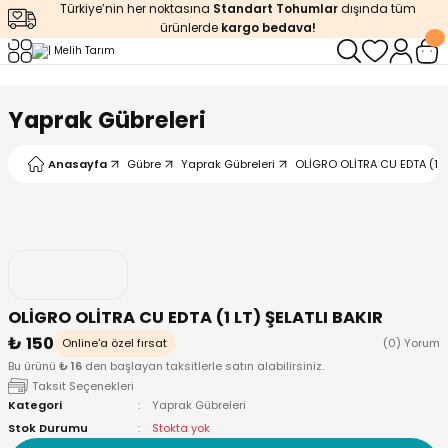
Türkiye’nin her noktasına
Standart Tohumlar
dışında tüm
Geri Dön
Geri Dön
Geri Dön
Geri Dön
Geri Dön
ürünlerde
kargo bedava!
ğı
iştirme
enleyiciler
Yaprak Gübreleri
ları
leri
zemeleri
kürt
Anasayfa
Gübre
Yaprak Gübreleri
OLİGRO OLİTRA CU EDTA (1 LT
arı
releri
lendirme
k Asit
leri
ipmanlar
balaj
rı
r
 Ürünleri
iciler
OLİGRO OLİTRA CU EDTA (1 LT) ŞELATLI BAKIR
₺ 150
arı
eler
 Ürünleri
Online'a özel fırsat
(0) Yorum
Bu ürünü
₺ 16
den başlayan taksitlerle satın alabilirsiniz.
Taksit Seçenekleri
humlar
Ürünleri
Kategori
Yaprak Gübreleri
Stok Durumu
Stokta yok