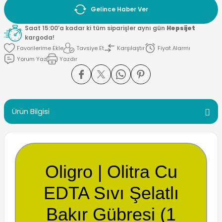
Gelince Haber Ver
Saat 15:00’a kadar ki tüm siparişler aynı gün
Hepsijet
kargoda!
Tavsiye Et
Karşılaştır
Fiyat Alarmı
Yorum Yaz
Yazdır
Ürün Bilgisi
Oligro | Olitra Cu
EDTA Sıvı Şelatlı
Bakır Gübresi (1