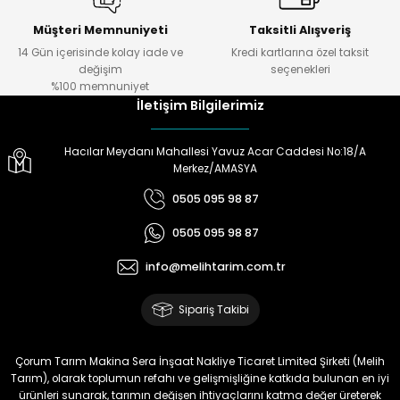
başarılı.
Müşteri Memnuniyeti
Taksitli Alışveriş
Ö... Ö... | 24/01/2024
14 Gün içerisinde kolay iade ve
Kredi kartlarına özel taksit
Gönder
değişim
seçenekleri
Ürün hazırlamada
%100 memnuniyet
,göndermede,telefonda bilgi
İletişim Bilgilerimiz
almada çok yardımcılar.Melih
Tarıma teşekkürler.
Hacılar Meydanı Mahallesi Yavuz Acar Caddesi No:18/A
Doğan Zeki Gürbüz | 23/01/2024
Merkez/AMASYA
0505 095 98 87
Ürün elime çok çabuk ulaştı.
Henüz kullanmadım.
0505 095 98 87
Kullandığımda yorum
yapacağım
info@melihtarim.com.tr
Memnun Akkan | 23/01/2024
Sipariş Takibi
Bu ürün çok neşeli değil aynı
anda süs yoncasıyla ektim.
Çorum Tarım Makina Sera İnşaat Nakliye Ticaret Limited Şirketi (Melih
Bunun akibeti 2024 yazına belli
Tarım), olarak toplumun refahı ve gelişmişliğine katkıda bulunan en iyi
olacak
ürünleri sunarak, tarımın değişen ihtiyaçlarını katma değer üreterek