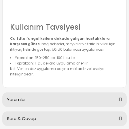
Kullanım Tavsiyesi
Cu Edta fungal ksilem dokuda çalışan hastalıklara
karşı sıvı gübre
; bağ, sebzeler, meyveler ve tarla bitkileri için
ihtiyaç helinde göz taşı, b0rd0 buIamacı uygulaması;
Yapraktan: 150-250 cc. 100 L su ile
Topraktan: 1-2 L dekara uygulama önerilir.
Not: Verilen doz uygulama başına miktardır ve tavsiye
niteliğindedir.
Yorumlar
Soru & Cevap
Bu ürüne ilk yorumu siz yapın!