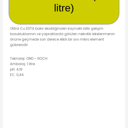
litre)
Olitra Cu EDTA bakır eksikliğinden kaynaklı bitki gelişim
bozukluklarının ve yapraklarda görülen nekrotik lekelenmenin
önüne geçmede son derece etkili bir sıvı mikro element
gübresidir.
Teknoloji: OND – NOCH
Ambalaj: 1 litre
pH: 4,16
EC: 0,44