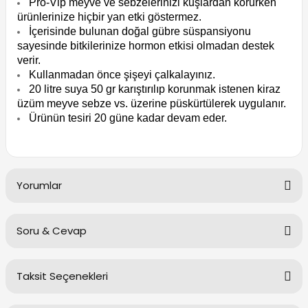
Pro-Vip meyve ve sebzelerinizi kuşlardan korurken
ürünlerinize hiçbir yan etki göstermez.
İçerisinde bulunan doğal gübre süspansiyonu
sayesinde bitkilerinize hormon etkisi olmadan destek
verir.
Kullanmadan önce şişeyi çalkalayınız.
20 litre suya 50 gr karıştırılıp korunmak istenen kiraz
üzüm meyve sebze vs. üzerine püskürtülerek uygulanır.
Ürünün tesiri 20 güne kadar devam eder.
Yorumlar
Soru & Cevap
Bu ürüne ilk yorumu siz yapın!
Taksit Seçenekleri
Yorum Yaz
Ürün hakkında henüz soru sorulmamış.