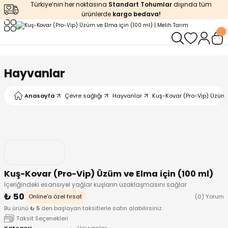
Türkiye’nin her noktasına
Standart Tohumlar
dışında tüm
Geri Dön
Geri Dön
Geri Dön
Geri Dön
Geri Dön
ürünlerde
kargo bedava!
ğı
iştirme
enleyiciler
ları
leri
zemeleri
kürt
Hayvanlar
arı
releri
lendirme
k Asit
Anasayfa
Çevre sağlığı
Hayvanlar
Kuş-Kovar (Pro-Vip) Üzüm 
leri
ipmanlar
balaj
rı
r
 Ürünleri
iciler
Kuş-Kovar (Pro-Vip) Üzüm ve Elma için (100 ml)
arı
eler
 Ürünleri
İçeriğindeki esansiyel yağlar kuşların uzaklaşmasını sağlar
₺ 50
Online'a özel fırsat
(0) Yorum
humlar
Ürünleri
Bu ürünü
₺ 5
den başlayan taksitlerle satın alabilirsiniz.
Taksit Seçenekleri