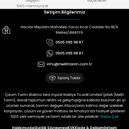
değişim
seçenekleri
Ürün hazırlamada
%100 memnuniyet
,göndermede,telefonda bilgi
İletişim Bilgilerimiz
almada çok yardımcılar.Melih
Tarıma teşekkürler.
Hacılar Meydanı Mahallesi Yavuz Acar Caddesi No:18/A
Doğan Zeki Gürbüz | 23/01/2024
Merkez/AMASYA
0505 095 98 87
Ürün elime çok çabuk ulaştı.
Henüz kullanmadım.
0505 095 98 87
Kullandığımda yorum
yapacağım
info@melihtarim.com.tr
Memnun Akkan | 23/01/2024
Sipariş Takibi
Bu ürün çok neşeli değil aynı
anda süs yoncasıyla ektim.
Çorum Tarım Makina Sera İnşaat Nakliye Ticaret Limited Şirketi (Melih
Bunun akibeti 2024 yazına belli
Tarım), olarak toplumun refahı ve gelişmişliğine katkıda bulunan en iyi
olacak
ürünleri sunarak, tarımın değişen ihtiyaçlarını katma değer üreterek
karşılayan, çözüm ve güven mottosu ile Amasya’da faaliyet gösteren
S... Ö... | 23/01/2024
%100 yerli sermayeli ve tarım odaklı bir aile şirketidir.
Daha Çok
Hakkımızda
Gizlilik Sözleşmesi
KVKK
İade & Değişim
İletişim