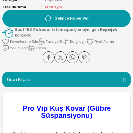
Kategori
Hayvanlar
Stok Durumu
Stokta yok
Gelince Haber Ver
Saat 15:00’a kadar ki tüm siparişler aynı gün
Hepsijet
kargoda!
Tavsiye Et
Karşılaştır
Fiyat Alarmı
Yorum Yaz
Yazdır
Ürün Bilgisi
Pro Vip Kuş Kovar (Gübre
Süspansiyonu)