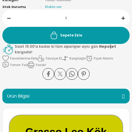
Kategori
Taban Gübreleri
Stok Durumu
Stokta var
Sepete Ekle
Saat 15:00’a kadar ki tüm siparişler aynı gün
Hepsijet
kargoda!
Tavsiye Et
Karşılaştır
Fiyat Alarmı
Yorum Yaz
Yazdır
Ürün Bilgisi
Grasso Leo Kök