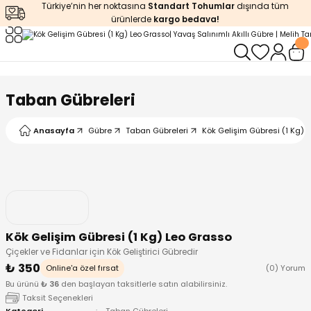
Türkiye’nin her noktasına
Standart Tohumlar
dışında tüm
Geri Dön
Geri Dön
Geri Dön
Geri Dön
Geri Dön
ürünlerde
kargo bedava!
ğı
iştirme
enleyiciler
ları
leri
zemeleri
kürt
Taban Gübreleri
arı
releri
lendirme
k Asit
Anasayfa
Gübre
Taban Gübreleri
Kök Gelişim Gübresi (1 Kg) 
leri
ipmanlar
balaj
rı
r
 Ürünleri
iciler
Kök Gelişim Gübresi (1 Kg) Leo Grasso
arı
eler
 Ürünleri
Çiçekler ve Fidanlar için Kök Geliştirici Gübredir
₺ 350
Online'a özel fırsat
(0) Yorum
humlar
Ürünleri
Bu ürünü
₺ 36
den başlayan taksitlerle satın alabilirsiniz.
Taksit Seçenekleri