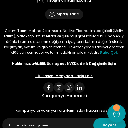
info@melihtarim.com.tr
Memnun Akkan | 23/01/2024
Sipariş Takibi
Bu ürün çok neşeli değil aynı
anda süs yoncasıyla ektim.
Çorum Tarım Makina Sera İnşaat Nakliye Ticaret Limited Şirketi (Melih
Bunun akibeti 2024 yazına belli
Tarım), olarak toplumun refahı ve gelişmişliğine katkıda bulunan en iyi
olacak
ürünleri sunarak, tarımın değişen ihtiyaçlarını katma değer üreterek
karşılayan, çözüm ve güven mottosu ile Amasya’da faaliyet gösteren
S... Ö... | 23/01/2024
%100 yerli sermayeli ve tarım odaklı bir aile şirketidir.
Daha Çok
Hakkımızda
Gizlilik Sözleşmesi
KVKK
İade & Değişim
İletişim
Deneyimini Paylaş
Bizi Sosyal Medyada Takip Edin
Kampanya Habercisi
Kampanyalar ve en yeni ürünlerimizden haberiniz olsun
Kaydet