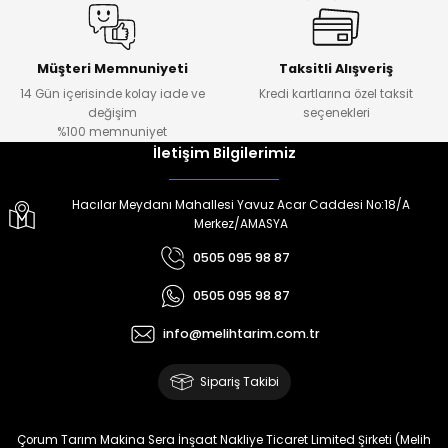
Paketleme ve sevkiyatta da
başarılı.
Müşteri Memnuniyeti
Taksitli Alışveriş
Ö... Ö... | 24/01/2024
14 Gün içerisinde kolay iade ve
Kredi kartlarına özel taksit
Gönder
değişim
seçenekleri
Ürün hazırlamada
%100 memnuniyet
,göndermede,telefonda bilgi
İletişim Bilgilerimiz
almada çok yardımcılar.Melih
Tarıma teşekkürler.
Hacılar Meydanı Mahallesi Yavuz Acar Caddesi No:18/A
Doğan Zeki Gürbüz | 23/01/2024
Merkez/AMASYA
0505 095 98 87
Ürün elime çok çabuk ulaştı.
Henüz kullanmadım.
0505 095 98 87
Kullandığımda yorum
yapacağım
info@melihtarim.com.tr
Memnun Akkan | 23/01/2024
Sipariş Takibi
Bu ürün çok neşeli değil aynı
anda süs yoncasıyla ektim.
Çorum Tarım Makina Sera İnşaat Nakliye Ticaret Limited Şirketi (Melih