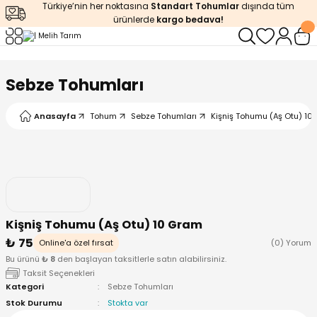
Türkiye’nin her noktasına
Standart Tohumlar
dışında tüm
Geri Dön
Geri Dön
Geri Dön
Geri Dön
Geri Dön
ürünlerde
kargo bedava!
ğı
iştirme
enleyiciler
Sebze Tohumları
ları
leri
zemeleri
kürt
Anasayfa
Tohum
Sebze Tohumları
Kişniş Tohumu (Aş Otu) 10
arı
releri
lendirme
k Asit
leri
ipmanlar
balaj
rı
r
 Ürünleri
iciler
Kişniş Tohumu (Aş Otu) 10 Gram
₺ 75
arı
eler
 Ürünleri
Online'a özel fırsat
(0) Yorum
Bu ürünü
₺ 8
den başlayan taksitlerle satın alabilirsiniz.
Taksit Seçenekleri
humlar
Ürünleri
Kategori
Sebze Tohumları
Stok Durumu
Stokta var