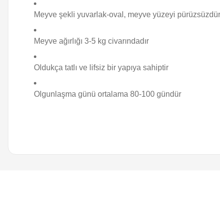
Meyve şekli yuvarlak-oval, meyve yüzeyi pürüzsüzdü
Meyve ağırlığı 3-5 kg civarındadır
Oldukça tatlı ve lifsiz bir yapıya sahiptir
Olgunlaşma günü ortalama 80-100 gündür
Bu ürünün fiyat bilgisi, resim, ürün açıklamalarında ve diğer k
Bu ürünü bulamıyorum artık neden almak istiyorum
Görüş ve önerileriniz için teşekkür ederiz.
i... a... | 22/03/2025
Ürün resmi kalitesiz, bozuk veya görüntülenemiyor.