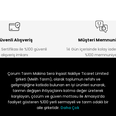
oğru tanımlanmış, sipariş
Yorum Yaz
Soru Sor
rsunuz. Paketleme ve sevkiyatta
k yardımcılar.Melih Tarıma
üvenli Alışveriş
Müşteri Memnuni
 Sertifikası ile %100 güvenli
14 Gün içerisinde kolay iad
alışveriş imkanı
%100 memnuniye
Gönder
ndığımda yorum yapacağım
Çorum Tarım Makina Sera İnşaat Nakliye Ticaret Limited
Şirketi (Melih Tarım), olarak toplumun refahı ve
gelişmişliğine katkıda bulunan en iyi ürünleri sunarak,
unun akibeti 2024 yazına belli
tarımın değişen ihtiyaçlarını katma değer üreterek
karşılayan, çözüm ve güven mottosu ile Amasya’da
faaliyet gösteren %100 yerli sermayeli ve tarım odaklı bir
aile şirketidir.
Daha Çok