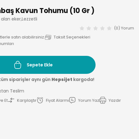
nbaş Kavun Tohumu (10 Gr )
lan eker,Lezzetli
(0) Yorum
erle satın alabilirsiniz.
Taksit Seçenekleri
humları
Sepete Ekle
tüm siparişler aynı gün
Hepsijet
kargoda!
ktan Teslim
e Et
Karşılaştır
Fiyat Alarmı
Yorum Yaz
Yazdır