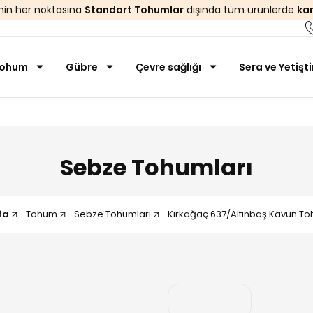
’nin her noktasına
Standart Tohumlar
dışında tüm ürünlerde
ka
ohum
Gübre
Çevre sağlığı
Sera ve Yetişt
Sebze Tohumları
fa
Tohum
Sebze Tohumları
Kırkağaç 637/Altınbaş Kavun Toh