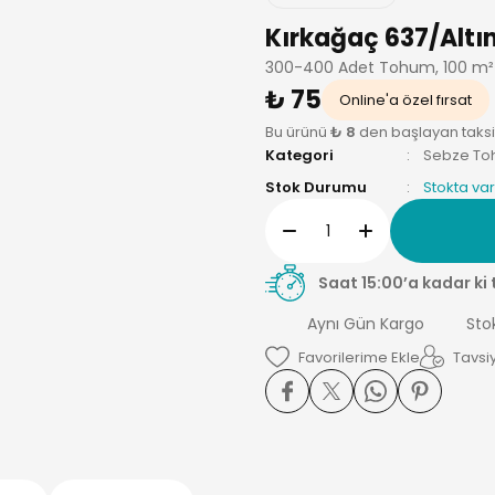
Kırkağaç 637/Altı
300-400 Adet Tohum, 100 m² a
₺ 75
Online'a özel fırsat
Bu ürünü
₺ 8
den başlayan taksitl
Kategori
Sebze To
Stok Durumu
Stokta var
Saat 15:00’a kadar ki 
Aynı Gün Kargo
Sto
Tavsiy