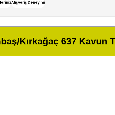
leriniz
Alışveriş Deneyimi
nbaş/Kırkağaç 637 Kavun T