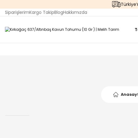
Türkiye
Siparişlerim
Kargo Takip
Blog
Hakkımızda
T
Anasay