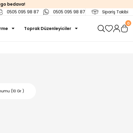
rgo bedava!
0505 095 98 87
0505 095 98 87
Sipariş Takibi
0
irme
Toprak Düzenleyiciler
umu (10 Gr )