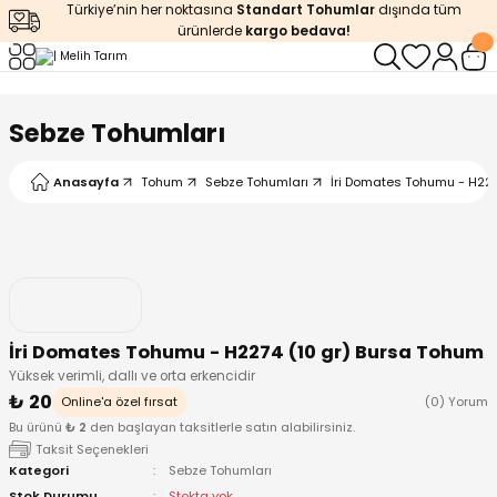
Türkiye’nin her noktasına
Standart Tohumlar
dışında tüm
Geri Dön
Geri Dön
Geri Dön
Geri Dön
Geri Dön
ürünlerde
kargo bedava!
ğı
iştirme
enleyiciler
Sebze Tohumları
ları
leri
zemeleri
kürt
Anasayfa
Tohum
Sebze Tohumları
İri Domates Tohumu - H227
arı
releri
lendirme
k Asit
leri
ipmanlar
balaj
rı
r
 Ürünleri
iciler
İri Domates Tohumu - H2274 (10 gr) Bursa Tohum
Yüksek verimli, dallı ve orta erkencidir
arı
eler
 Ürünleri
₺ 20
Online'a özel fırsat
(0) Yorum
Bu ürünü
₺ 2
den başlayan taksitlerle satın alabilirsiniz.
humlar
Ürünleri
Taksit Seçenekleri
Kategori
Sebze Tohumları
Stok Durumu
Stokta yok