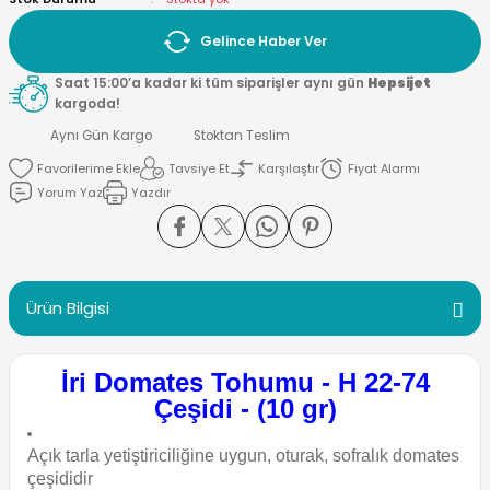
Gelince Haber Ver
Saat 15:00’a kadar ki tüm siparişler aynı gün
Hepsijet
kargoda!
Aynı Gün Kargo
Stoktan Teslim
Tavsiye Et
Karşılaştır
Fiyat Alarmı
Yorum Yaz
Yazdır
Ürün Bilgisi
İri Domates Tohumu - H 22-74
Çeşidi - (10 gr)
Açık tarla yetiştiriciliğine uygun, oturak, sofralık domates
çeşididir