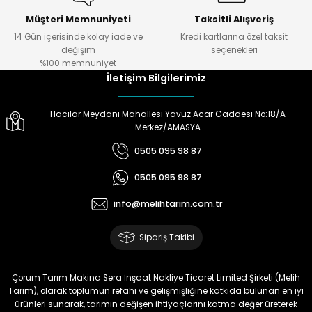
Müşteri Memnuniyeti
Taksitli Alışveriş
Ö... Ö... | 24/01/2024
14 Gün içerisinde kolay iade ve
Kredi kartlarına özel taksit
Gönder
değişim
seçenekleri
Ürün hazırlamada
%100 memnuniyet
,göndermede,telefonda bilgi
İletişim Bilgilerimiz
almada çok yardımcılar.Melih
Tarıma teşekkürler.
Hacılar Meydanı Mahallesi Yavuz Acar Caddesi No:18/A
Doğan Zeki Gürbüz | 23/01/2024
Merkez/AMASYA
0505 095 98 87
Ürün elime çok çabuk ulaştı.
Henüz kullanmadım.
0505 095 98 87
Kullandığımda yorum
yapacağım
info@melihtarim.com.tr
Memnun Akkan | 23/01/2024
Sipariş Takibi
Bu ürün çok neşeli değil aynı
anda süs yoncasıyla ektim.
Çorum Tarım Makina Sera İnşaat Nakliye Ticaret Limited Şirketi (Melih
Bunun akibeti 2024 yazına belli
Tarım), olarak toplumun refahı ve gelişmişliğine katkıda bulunan en iyi
olacak
ürünleri sunarak, tarımın değişen ihtiyaçlarını katma değer üreterek