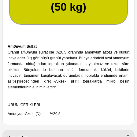
(50 kg)
Am0nyum Sülfat
Granül am0nyum sülfat ise %20,5 oranında amonyum azotu ve kükürt
ihtiva eder. Dış görünüşü granül yapıdadır. Bünyelerindeki azot amonyum
formunda olduğundan topraktan yıkanarak kaybolmaz ve uzun süre
etkilidir. Bünyelerinde bulunan sülfat formundaki kükürt, bitkilerin
ihtiyacını tamamen karşılayacak durumdadır. Toprakta eridiğinde ortamı
asitleştireceğinden kireçli-yüksek pH’lı topraklarda mikro besin
elementlerinin alınımını artırır.
ÜRÜN İÇERİKLERİ
Amonyum Azotu (N) %20,5