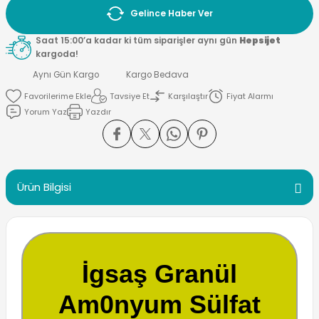
Gelince Haber Ver
Saat 15:00’a kadar ki tüm siparişler aynı gün
Hepsijet
kargoda!
Aynı Gün Kargo
Kargo Bedava
Tavsiye Et
Karşılaştır
Fiyat Alarmı
Yorum Yaz
Yazdır
Ürün Bilgisi
İgsaş Granül
Am0nyum Sülfat