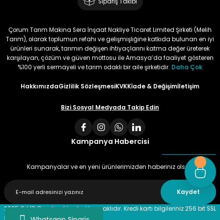
Sipariş Takibi
Bu ürün çok neşeli değil aynı
anda süs yoncasıyla ektim.
Çorum Tarım Makina Sera İnşaat Nakliye Ticaret Limited Şirketi (Melih
Bunun akibeti 2024 yazına belli
Tarım), olarak toplumun refahı ve gelişmişliğine katkıda bulunan en iyi
olacak
ürünleri sunarak, tarımın değişen ihtiyaçlarını katma değer üreterek
karşılayan, çözüm ve güven mottosu ile Amasya’da faaliyet gösteren
S... Ö... | 23/01/2024
%100 yerli sermayeli ve tarım odaklı bir aile şirketidir.
Daha Çok
Hakkımızda
Gizlilik Sözleşmesi
KVKK
İade & Değişim
İletişim
Deneyimini Paylaş
Bizi Sosyal Medyada Takip Edin
Kampanya Habercisi
Kampanyalar ve en yeni ürünlerimizden haberiniz olsun
Kaydet
2025 © MD Creative tüm hakları saklıdır. Kredi kartı bilgileriniz 256 bit SSL
sertifikası ile %100 güvende!
Whatsapp Sipariş