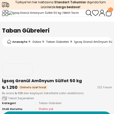
Türkiye’nin her noktasına
Standart Tohumlar
dışında tüm
Geri Dön
Geri Dön
Geri Dön
Geri Dön
Geri Dön
ürünlerde
kargo bedava!
ğı
iştirme
enleyiciler
Taban Gübreleri
ları
leri
zemeleri
kürt
Anasayfa
Gübre
Taban Gübreleri
İgsaş Granül Am0nyum Sülf
arı
releri
lendirme
k Asit
leri
ipmanlar
balaj
rı
r
 Ürünleri
iciler
İgsaş Granül Am0nyum Sülfat 50 kg
₺ 1.250
arı
eler
 Ürünleri
Online'a özel fırsat
(0) Yorum
Bu ürünü
₺ 129
den başlayan taksitlerle satın alabilirsiniz.
Taksit Seçenekleri
humlar
Ürünleri
Kategori
Taban Gübreleri
Stok Durumu
Stokta yok