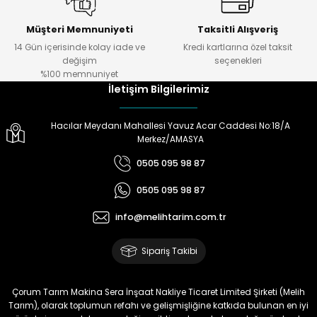
başarılı.
Müşteri Memnuniyeti
Taksitli Alışveriş
Ö... Ö... | 24/01/2024
14 Gün içerisinde kolay iade ve
Kredi kartlarına özel taksit
Gönder
değişim
seçenekleri
Ürün hazırlamada
%100 memnuniyet
,göndermede,telefonda bilgi
İletişim Bilgilerimiz
almada çok yardımcılar.Melih
Tarıma teşekkürler.
Hacılar Meydanı Mahallesi Yavuz Acar Caddesi No:18/A
Doğan Zeki Gürbüz | 23/01/2024
Merkez/AMASYA
0505 095 98 87
Ürün elime çok çabuk ulaştı.
Henüz kullanmadım.
0505 095 98 87
Kullandığımda yorum
yapacağım
info@melihtarim.com.tr
Memnun Akkan | 23/01/2024
Sipariş Takibi
Bu ürün çok neşeli değil aynı
anda süs yoncasıyla ektim.
Çorum Tarım Makina Sera İnşaat Nakliye Ticaret Limited Şirketi (Melih
Bunun akibeti 2024 yazına belli
Tarım), olarak toplumun refahı ve gelişmişliğine katkıda bulunan en iyi
olacak