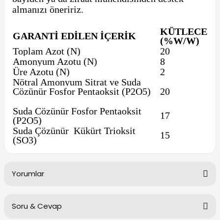
almanızı öneririz.
KÜTLECE
GARANTI EDILEN İÇERIK
(%W/W)
Toplam Azot (N)
20
Amonyum Azotu (N)
8
Üre Azotu (N)
2
Nötral Amonyum Sitrat ve Suda
Çözünür Fosfor Pentaoksit (P2O5)
20
Suda Çözünür Fosfor Pentaoksit
17
(P2O5)
Suda Çözünür Kükürt Trioksit
15
(SO3)
Yorumlar
Soru & Cevap