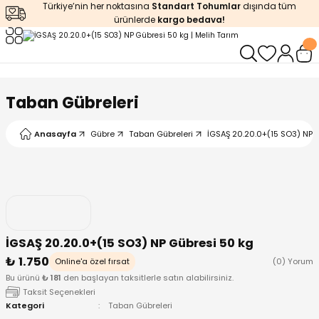
Türkiye’nin her noktasına
Standart Tohumlar
dışında tüm
Geri Dön
Geri Dön
Geri Dön
Geri Dön
Geri Dön
ürünlerde
kargo bedava!
ğı
iştirme
enleyiciler
ları
leri
zemeleri
kürt
Taban Gübreleri
arı
releri
lendirme
k Asit
Anasayfa
Gübre
Taban Gübreleri
İGSAŞ 20.20.0+(15 SO3) NP 
leri
ipmanlar
balaj
rı
r
 Ürünleri
iciler
İGSAŞ 20.20.0+(15 SO3) NP Gübresi 50 kg
arı
eler
 Ürünleri
₺ 1.750
Online'a özel fırsat
(0) Yorum
Bu ürünü
₺ 181
den başlayan taksitlerle satın alabilirsiniz.
humlar
Ürünleri
Taksit Seçenekleri
Kategori
Taban Gübreleri