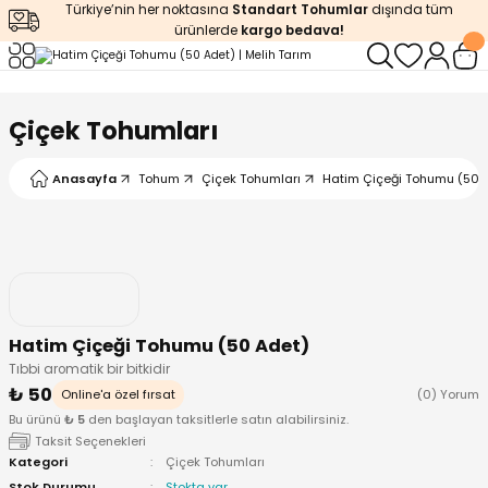
Türkiye’nin her noktasına
Standart Tohumlar
dışında tüm
Geri Dön
Geri Dön
Geri Dön
Geri Dön
Geri Dön
ürünlerde
kargo bedava!
ğı
iştirme
enleyiciler
Çiçek Tohumları
ları
leri
zemeleri
kürt
Anasayfa
Tohum
Çiçek Tohumları
Hatim Çiçeği Tohumu (50 
arı
releri
lendirme
k Asit
leri
ipmanlar
balaj
rı
r
 Ürünleri
iciler
Hatim Çiçeği Tohumu (50 Adet)
Tıbbi aromatik bir bitkidir
arı
eler
 Ürünleri
₺ 50
Online'a özel fırsat
(0) Yorum
Bu ürünü
₺ 5
den başlayan taksitlerle satın alabilirsiniz.
humlar
Ürünleri
Taksit Seçenekleri
Kategori
Çiçek Tohumları
Stok Durumu
Stokta var