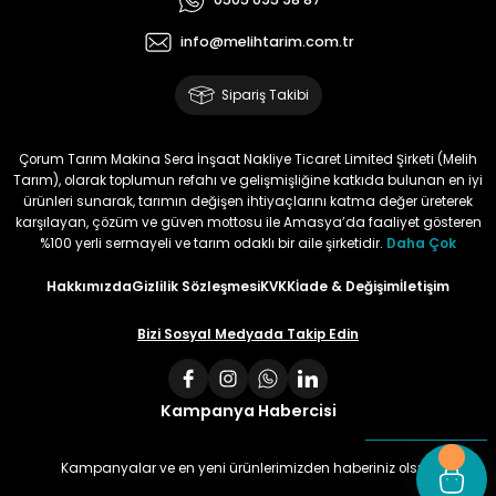
Kullandığımda yorum
yapacağım
info@melihtarim.com.tr
Memnun Akkan | 23/01/2024
Sipariş Takibi
Bu ürün çok neşeli değil aynı
anda süs yoncasıyla ektim.
Çorum Tarım Makina Sera İnşaat Nakliye Ticaret Limited Şirketi (Melih
Bunun akibeti 2024 yazına belli
Tarım), olarak toplumun refahı ve gelişmişliğine katkıda bulunan en iyi
olacak
ürünleri sunarak, tarımın değişen ihtiyaçlarını katma değer üreterek
karşılayan, çözüm ve güven mottosu ile Amasya’da faaliyet gösteren
S... Ö... | 23/01/2024
%100 yerli sermayeli ve tarım odaklı bir aile şirketidir.
Daha Çok
Hakkımızda
Gizlilik Sözleşmesi
KVKK
İade & Değişim
İletişim
Deneyimini Paylaş
Bizi Sosyal Medyada Takip Edin
Kampanya Habercisi
Kampanyalar ve en yeni ürünlerimizden haberiniz olsun